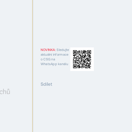
NOVINKA:
Sledujte
aktuální informace
o CSG na
WhatsApp kanálu
Sdílet