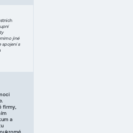
stních
tupní
ty
 mimo jiné
e spojení s
m
moci
e.
 firmy,
ním
kum a
tu
 soukromé