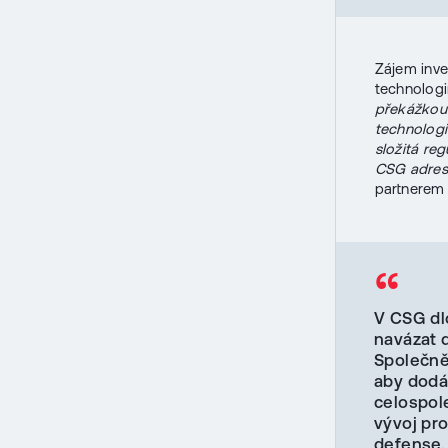
Zájem inve
technologi
překážkou 
technologi
složitá reg
CSG adresu
partnerem 
“
V CSG dl
navázat 
Společně 
aby dodá
celospol
vývoj pr
defense,