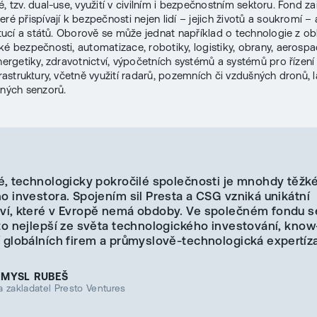
, tzv. dual-use, využití v civilním i bezpečnostním sektoru. Fond za
teré přispívají k bezpečnosti nejen lidí – jejich životů a soukromí – 
itucí a států. Oborově se může jednat například o ­technologie z obl
ké bezpečnosti, automatizace, robotiky, logistiky, obrany, aerospa
energetiky, zdravotnictví, výpočetních systémů a systémů pro řízen
frastruktury, včetně využití radarů, pozemních či vzdušných dronů, 
aných senzorů.
é, technologicky pokročilé společnosti je mnohdy těžké
o investora. Spojením sil Presta a CSG vzniká unikátní
tví, které v Evropě nemá obdoby. Ve společném fondu s
to nejlepší ze světa technologického investování, kno
 globálních firem a průmyslově-technologická expertíza
EMYSL RUBEŠ
a zakladatel Presto Ventures