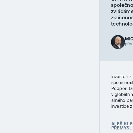
společnos
zvládáme
zkušenost
technolog
MI
pře
Investoři z
společnost
Podpoří ta
v globálním
silného pa
investice 
ALEŠ KLE
PŘEMYSL 