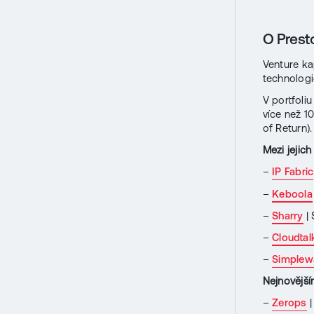
O Prest
Venture ka
technologi
V portfoli
více než 1
of Return).
Mezi jejich
–
IP Fabric
–
Keboola
–
Sharry
| 
–
Cloudtal
–
Simplew
Nejnovějším
–
Zerops
|