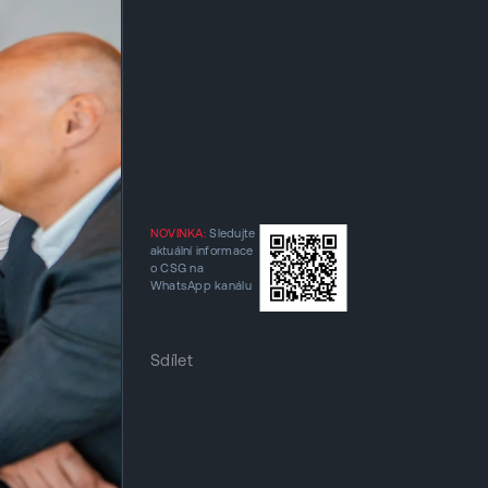
NOVINKA:
Sledujte
aktuální informace
o CSG na
WhatsApp kanálu
Sdílet