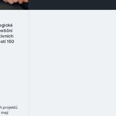
ogická
stiční
tivních
stí 150
h projektů
 mají