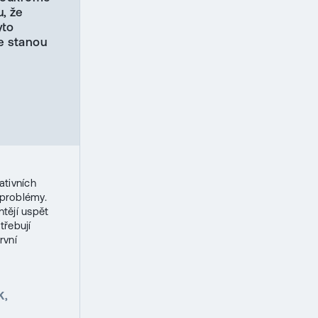
u, že
yto
se stanou
ativních
 problémy.
tějí uspět
třebují
rvní
K,