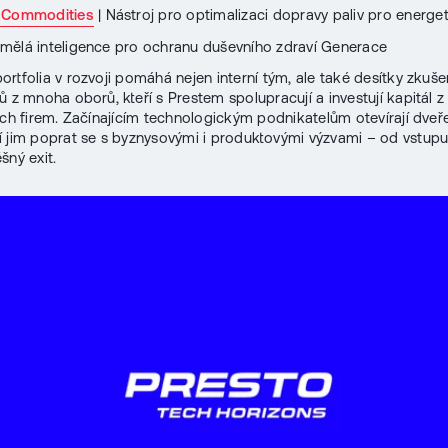
 Commodities
| Nástroj pro optimalizaci dopravy paliv pro energe
mělá inteligence pro ochranu duševního zdraví Generace
ortfolia v rozvoji pomáhá nejen interní tým, ale také desítky zkuš
ů z mnoha oborů, kteří s Prestem spolupracují a investují kapitál z
ých firem. Začínajícím technologickým podnikatelům otevírají dveř
 jim poprat se s byznysovými i produktovými výzvami – od vstupu
šný exit.