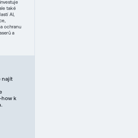
investuje
ale také
astí AI,
ce,
í a ochranu
laserů a
 najít
e
w-how k
.