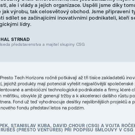
ti, ale i vlády a jejich organizace. Uspěli jsme díky tom
 jak výrobu, tak celosvětový obchod. Jsme připraveni t
i sdílet se začínajícími inovativními podnikateli, kteří 
ickými lídry.
CHAL STRNAD
dseda představenstva a majitel skupiny CSG
 Presto Tech Horizons ročně potkávají až tři tisíce zakladatelů inov
í, jejichž produkty mají potenciál vyřešit nejpalčivější společenské
lentované a ambiciózní technologické podnikatele a firmy, které ch
 měřítku, obvykle již generují tržby a k akceleraci dalšího růstu po
rtnera. Fond už teď vyhodnocuje desítky nejslibnějších projektů a p
z nového fondu představí letos na podzim.
PEK, STANISLAV KUBA, DAVID CHOUR (CSG) A VOJTA ROČE
RUBEŠ (PRESTO VENTURES) PŘI PODPISU SMLOUVY V CSG