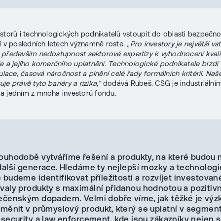
storů i technologických podnikatelů vstoupit do oblasti bezpečno
í v posledních letech významně roste.
„Pro investory je největší vs
především nedostupnost sektorové expertízy k vyhodnocení kvali
e a jejího komerčního uplatnění. Technologické podnikatele brzdí
ulace, časová náročnost a plnění celé řady formálních kritérií. Naš
je právě tyto bariéry a rizika,”
dodává Rubeš. CSG je industriální
a jedním z mnoha investorů fondu.
ouhodobě vytváříme řešení a produkty, na které budou 
další generace. Hledáme ty nejlepší mozky a technologi
budeme identifikovat příležitosti a rozvíjet investované
valy produkty s maximální přidanou hodnotou a pozitiv
ečenským dopadem. Velmi dobře víme, jak těžké je výz
oměnit v průmyslový produkt, který se uplatní v segmen
 security a law enforcement, kde jsou zákazníky nejen