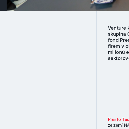
Venture 
skupina 
fond Pre
firem v o
milionů e
sektorov
Presto Te
ze zemí NA