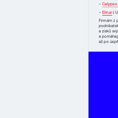
–
Calypso
–
Elin.ai
| U
Firmám z p
podnikatel
a zisků sv
a pomáhají
až po úspě