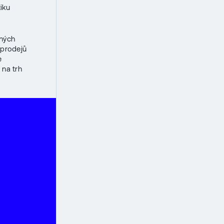
tiku
ených
 prodejů
e
 na trh