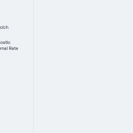
ucích
rostlo
rnal Rate