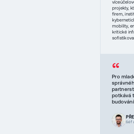
víceúčelové
projekty, k
firem, inst
kybernetic
mobility, 
kritické in
sofistikov
“
Pro mlad
správnéh
partners
potkává 
budování
PŘ
šéf 