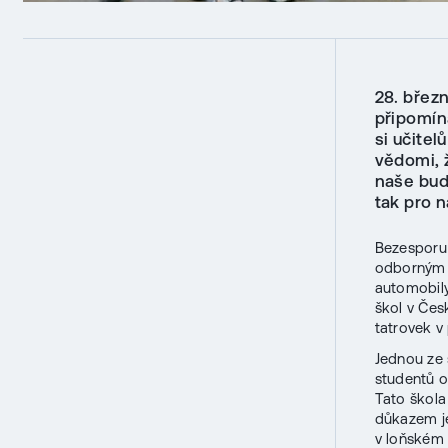
28. březn
připomín
si učite
vědomi, 
naše bud
tak pro n
Bezesporu n
odborným 
automobily
škol v Čes
tatrovek v 
Jednou ze 
studentů o
Tato škol
důkazem je
v loňském 