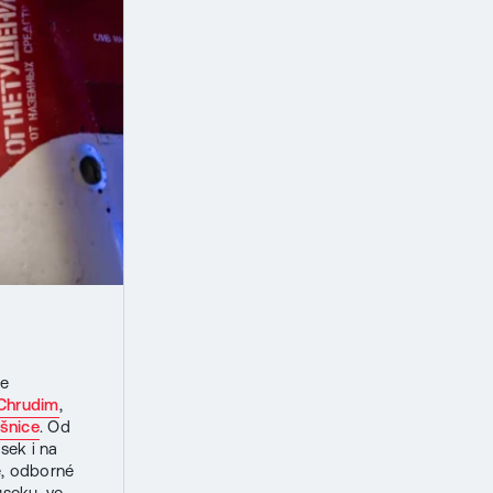
ce
Chrudim
,
šnice
. Od
sek i na
ě, odborné
úseku, ve