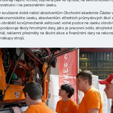
onstrukci i na personálním úseku.
 současné době nabízí absolventům Obchodní akademie Čáslav 
 ekonomického úseku, absolventům středních průmyslových škol 
 obráběč kovů/mechanik seřizovač volné pozice na úseku obrob
 podporuje školy hmotnými dary, jako je pracovní oděv, strojnické 
riál, reklamní předměty na školní akce a finančními dary na rekon
 nákupy strojů.