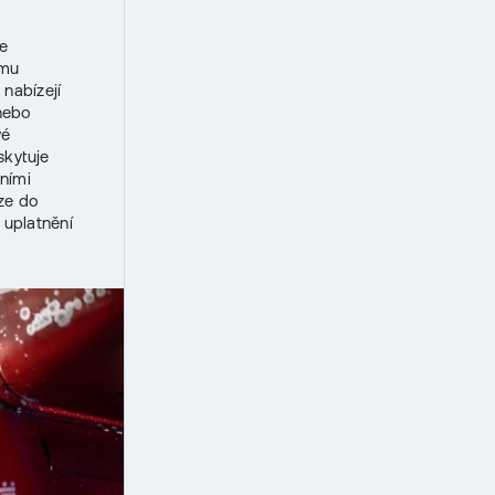
se
ému
 nabízejí
 nebo
vé
skytuje
dními
ze do
 uplatnění