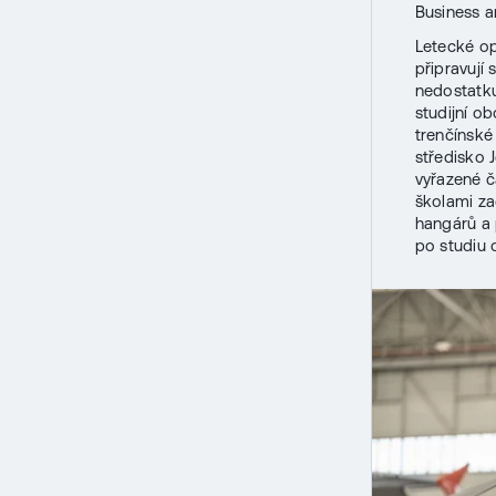
Business a
Letecké o
připravují
nedostatku
studijní o
trenčínsk
středisko 
vyřazené čá
školami za
hangárů a 
po studiu 