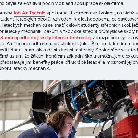
nd Style za Pozitivní počin v oblasti spolupráce škola-firma.
pravny
Job Air Technic
spolupracují zejména se školami, na nichž 
 studenti leteckých oborů. Vzhledem k dlouhodobému celosvětov
 leteckých mechaniků se snaží oslovit studenty středních škol, jež
bor letecký mechanik. Žákům Vítkovické střední průmyslové školy
é
Strednej odbornej školy letecko-technickej
zabezpečuje výcviko
Job Air Technic odbornou praktickou výuku. Školám také firma po
sti letadel, manuály a další studijní materiály. Spolupráce se stře
číná už tím, že žákům končícím základní školu umožňujeme exkur
představuje jim benefity práce při údržbě letadel a možnosti jejich
oboru letecký mechanik.