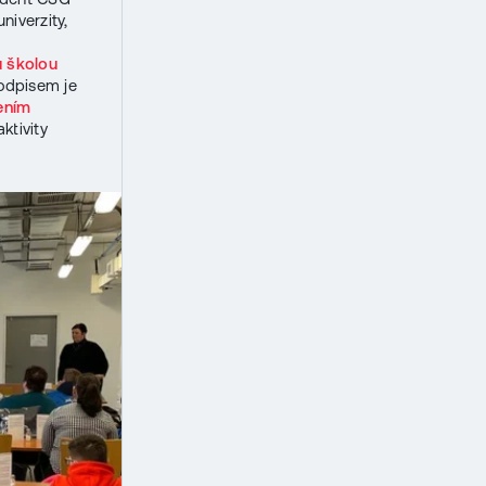
niverzity,
 školou
odpisem je
ením
aktivity