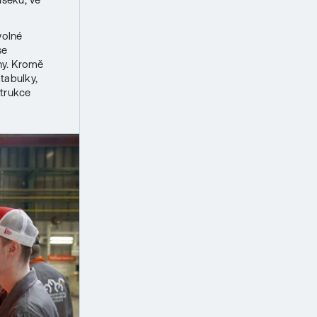
volné
se
ny. Kromě
tabulky,
strukce