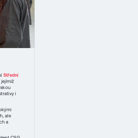
ní
Střední
, jejímiž
rskou
trativy i
sokými
h, ale
ch a
zident CSG