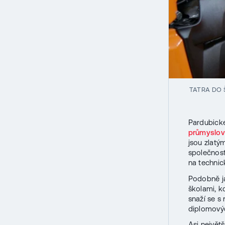
TATRA DO 
Pardubick
průmyslov
jsou zlatý
společnos
na technic
Podobně ja
školami, k
snaží se s
diplomovýc
Asi největ