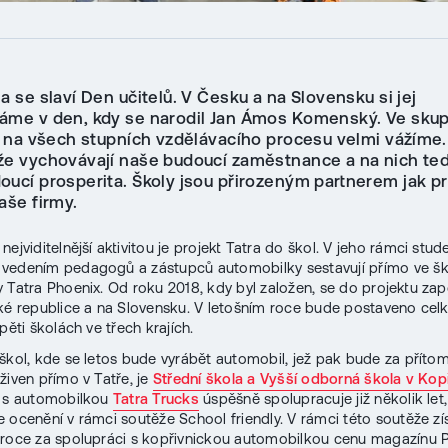
a se slaví Den učitelů. V Česku a na Slovensku si jej
áme v den, kdy se narodil Jan Ámos Komenský. Ve sku
lů na všech stupních vzdělávacího procesu velmi vážíme.
že vychovávají naše budoucí zaměstnance a na nich ted
oucí prosperita. Školy jsou přirozeným partnerem jak p
aše firmy.
ejviditelnější aktivitou je projekt Tatra do škol. V jeho rámci stud
vedením pedagogů a zástupců automobilky sestavují přímo ve š
 Tatra Phoenix. Od roku 2018, kdy byl založen, se do projektu zapo
ké republice a na Slovensku. V letošním roce bude postaveno cel
pěti školách ve třech krajích.
škol, kde se letos bude vyrábět automobil, jež pak bude za příto
živen přímo v Tatře, je
Střední škola a Vyšší odborná škola v Kopř
a s automobilkou
Tatra Trucks
úspěšně spolupracuje již několik let
 ocenění v rámci soutěže School friendly. V rámci této soutěže zí
roce za spolupráci s kopřivnickou automobilkou cenu magazínu P