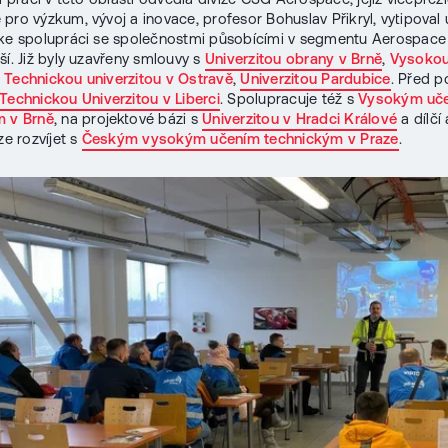
pro výzkum, vývoj a inovace, profesor Bohuslav Přikryl, vytipoval u
 ke spolupráci se společnostmi působícími v segmentu Aerospace
ší. Již byly uzavřeny smlouvy s
Univerzitou obrany v Brně
,
Vysokou
Technickou univerzitou v Ostravě
,
Univerzitou Pardubice
. Před p
Technickou Univerzitou v Liberci
. Spolupracuje též s
Vysokým uč
m v Brně
, na projektové bázi s
Univerzitou v Hradci Králové
a dílčí 
ze rozvíjet s
Českým vysokým učením technickým v Praze
.