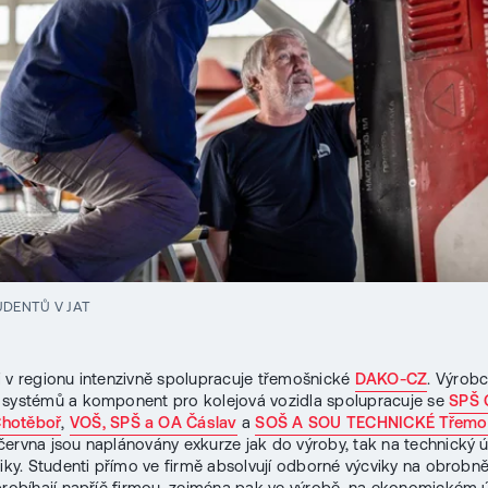
UDENTŮ V JAT
 v regionu intenzivně spolupracuje třemošnické
DAKO-CZ
. Výrob
 systémů a komponent pro kolejová vozidla spolupracuje se
SPŠ 
hotěboř
,
VOŠ, SPŠ a OA Čáslav
a
SOŠ A SOU TECHNICKÉ Třemo
ervna jsou naplánovány exkurze jak do výroby, tak na technický ú
tiky. Studenti přímo ve firmě absolvují odborné výcviky na obrobn
probíhají napříč firmou, zejména pak ve výrobě, na ekonomickém 