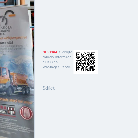
NOVINKA:
Sledujte
aktuální informace
o CSG na
WhatsApp kanálu
Sdílet