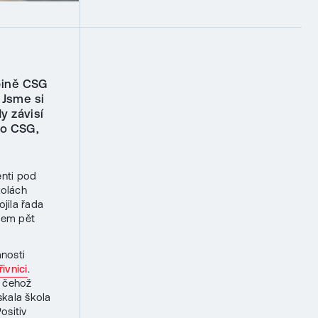
pině CSG
 Jsme si
y závisí
ro CSG,
enti pod
kolách
jila řada
kem pět
mnosti
ivnici
.
, čehož
skala škola
ositiv