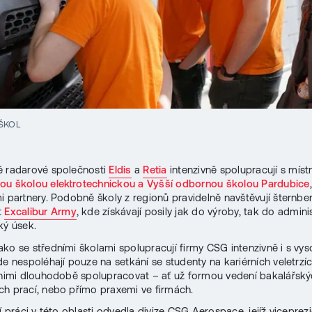
ŠKOL
é radarové společnosti
Eldis
a
Retia
intenzivně spolupracují s míst
ou školou elektrotechnickou a Vyšší odbornou školou Pardubice
mi partnery. Podobně školy z regionů pravidelně navštěvují šternbe
t
Excalibur Army
, kde získávají posily jak do výroby, tak do adminis
ký úsek.
ko se středními školami spolupracují firmy CSG intenzivně i s vy
de nespoléhají pouze na setkání se studenty na kariérních veletrzíc
 nimi dlouhodobě spolupracovat – ať už formou vedení bakalářský
h prací, nebo přímo praxemi ve firmách.
ší práci v této oblasti odvedla divize CSG Aerospace, jejíž vicepre