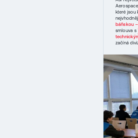
Aerospace 
které jsou
nejvhodněj
báňskou – 
smlouva s
technický
začíná divi