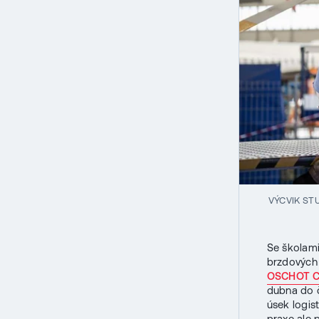
VÝCVIK ST
Se školami
brzdových
OSCHOT C
dubna do č
úsek logis
praxe ale 