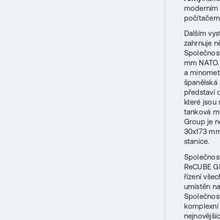
moderním s
počítačem
Dalším vy
zahrnuje n
Společnost
mm NATO. D
a minomet
španělská
představí 
které jsou
tanková mu
Group je n
30x173 mm 
stanice.
Společno
ReCUBE GB
řízení vše
umístěn na
Společno
komplexní 
nejnovější