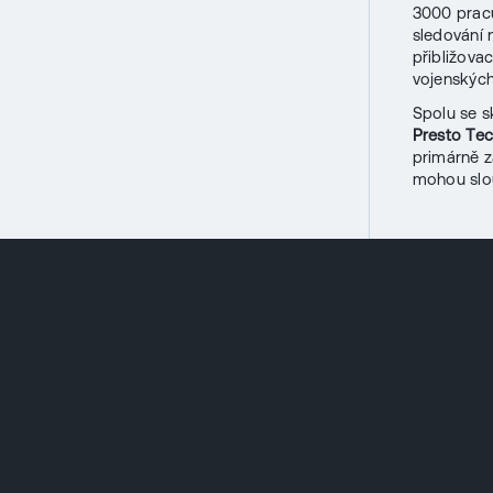
3000 pracu
sledování 
přibližova
vojenských 
Spolu se 
Presto Tec
primárně z
mohou slou