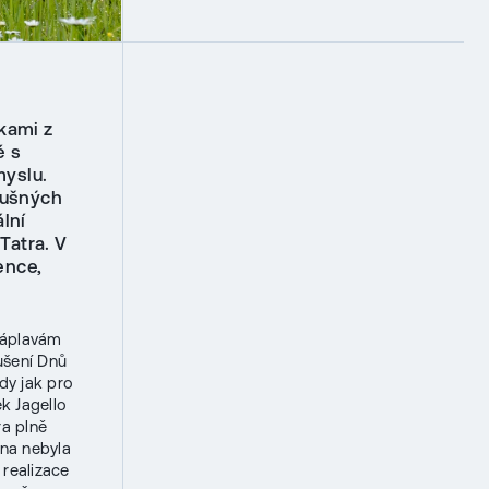
kami z
é s
myslu.
dušných
lní
Tatra. V
ence,
záplavám
ušení Dnů
dy jak pro
k Jagello
ra plně
cna nebyla
realizace