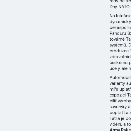
řady další
Dny NATO 
Na letošn
dynamický
bezesporu 
Panduru 8x
továrně Ta
systémů. D
produkce T
zdravotnic
českému pu
účely, ale 
Automobi
varianty a
míře uplat
expozici T
pilíř výrob
suvenýry a
poptat tat
Tatra je p
vidění, a 
Army
.Rake