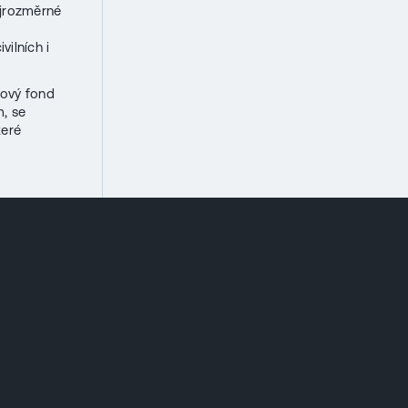
ojrozměrné
vilních i
lový fond
m, se
teré