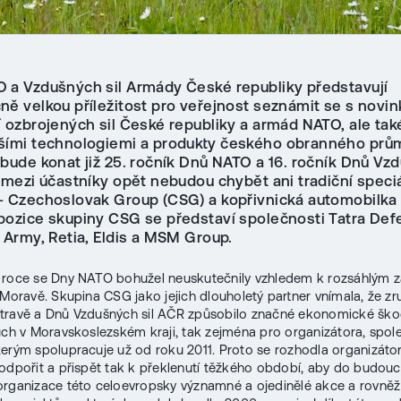
 a Vzdušných sil Armády České republiky představují
ně velkou příležitost pro veřejnost seznámit se s novin
í ozbrojených sil České republiky a armád NATO, ale tak
šími technologiemi a produkty českého obranného prů
 bude konat již 25. ročník Dnů NATO a 16. ročník Dnů Vz
 mezi účastníky opět nebudou chybět ani tradiční speciá
 – Czechoslovak Group (CSG) a kopřivnická automobilka 
pozice skupiny CSG se představí společnosti Tatra Def
 Army, Retia, Eldis a MSM Group.
 roce se Dny NATO bohužel neuskutečnily vzhledem k rozsáhlým 
 Moravě. Skupina CSG jako jejich dlouholetý partner vnímala, že zr
travě a Dnů Vzdušných sil AČR způsobilo značné ekonomické ško
uch v Moravskoslezském kraji, tak zejména pro organizátora, spole
terým spolupracuje už od roku 2011. Proto se rozhodla organizáto
odpořit a přispět tak k překlenutí těžkého období, aby do budou
rganizace této celoevropsky významné a ojedinělé akce a rovněž 