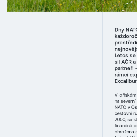
Dny NATO
každoroč
prostřed
nejnověj
Letos se
sil AČR a
partneři
rámci ex
Excalibur
V loňském
na severní
NATO v Os
cestovní r
2000, se k
finančně p
ohrožena o