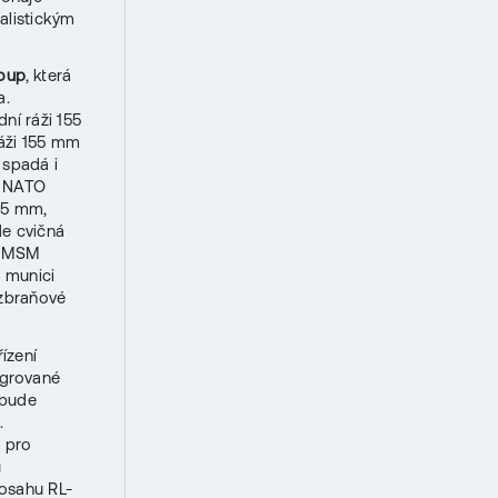
alistickým
oup
, která
a.
ní ráži 155
áži 155 mm
spadá i
ů NATO
05 mm,
de cvičná
í MSM
u munici
 zbraňové
ízení
egrované
 bude
.
 pro
u
osahu RL-