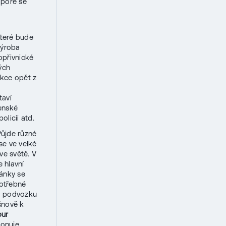
dpoře se
teré bude
Výroba
opřivnické
ých
kce opět z
taví
enské
olicii atd.
Půjde různé
se ve velké
ve světě. V
 hlavní
tánky se
potřebné
Na podvozku
šnově k
bur
ponuje