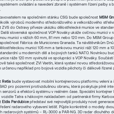
ystémem ovládání a navedení zbraně i systémem řízení palby s b
.
stavovatelem na společném stánku CSG bude společnost
MSM Gr
ěkolik výrobců moderního středorážového a velkorážového střeliv
 ZVS do Ostravy přiveze ukázku dělostřelecké munice ve standard
alší slovenská společnost VOP Nováky ukáže cvičnou munici v r
nou munici v rážích 60 mm, 81 mm nebo 120 mm. Do MSM Group 
 společnost Fábrica de Municiones Granada. Ta návštěvníkům Dn
dělostřeleckou munici 105 mm a tankovou munici ráží 120 mm a 1
 standardní u moderních děl a bojových tanků NATO. Novinkou bu
nice ráže 120 mm vyvinutá ve spolupráci s VOP Nováky. Součást
ově také společnost ZVI Vsetín, která vystaví novou středorážovo
určenou například pro bojová vozidla pěchoty či dálkově řízené
st
Retia
bude vystavovat mobilní kontejnerovou platformu velení a ř
AD pro pozemní protivzdušnou obranu, která poskytuje plně int
ch senzorů a efektorů systému v reálném čase. Speciální kontejner
 vozidle Tatra s hákovým nakladačem od partnerské firmy Karbox
st
Eldis Pardubice
představí své nejnovější produkty nové generace
řešení radarového vybavení letišť. Půjde konkrétně o modely dvo
ch radarových systémů – RL-3000 a PAR-NG. 3D radar dlouhého d