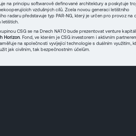
je na principu softwarově definované architektury a poskytuje tr
nekooperujících vzdušných cílů. Zcela novou generaci letištního
cího radaru představuje typ PAR-NG, který je určen pro provoz na ci
letištích.
skupinou CSG se na Dnech NATO bude prezentovat venture kapitá
h Horizon
. Fond, ve kterém je CSG investorem i aktivním partnere
aměřuje na společnosti vyvíjející technologie s duálním využitím, k
žit jak civilním, tak bezpečnostním účelům.