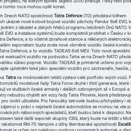
ch projektů, na kterých spolek Jagello 2000 pracuje. I díky této po
v tomto roce mohou opět konat.
ích Dnech NATO společnost
Tatra Defence
(TD) představí během
ch ukázek nové kolové bojové vozidlo pěchoty Pandur 8x8 EVO, k
jedním z lákadel a zlatých hřebů programu letošních Dnů NATO. 
8 EVO a instalace systémů bude kompletně probíhat v Česku v k
tra Defence, a to včetně zbraňové stanice a některých elektronick
alším exponátem bude zcela nové obrněné vozidlo české konstru
atra Defence, a to vozidlo TADEAS 6x6 MEV. Toto nové speciální
ké evakuační vozidlo na podvozku Tatra se na Dnech NATO předs
bliku vůbec poprvé. Vozidlo TADEAS je primárně určeno pro voj
najde uplatnění také jako speciální vozidlo pro záchranáře, hasiče, p
lka
Tatra
na mošnovském letišti vystaví celé portfolio svých vozů. 
utomobilů modelové řady Tatra Force druhé i třetí generace, které 
ňují ve službách české armády i dalších ozbrojených sil v Evropě a 
atry nebudou chybět ani vozy řady Tatra Phoenix, která představuje
y pro civilní uživatele. Pro fanoušky tatrovek budou přichystány i s
 zájemci o práci v nejstarší české automobilce se mohou na vše 
rováckých náborových specialistů, kteří budou také k dispozici. 
ostaven také další exponát skupiny CSG, který bude na letišti v Mo
to raketomet RM-70 Vampire z dílny šternberské společnosti
Excali
tomet je určen pro palebnou podporu pozemních jednotek a dis