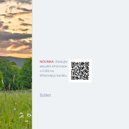
NOVINKA:
Sledujte
aktuální informace
o CSG na
WhatsApp kanálu
Sdílet