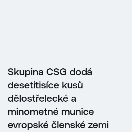
EN
MENU
ENGLISH
|
ČESKY
Skupina CSG dodá
desetitisíce kusů
dělostřelecké a
minometné munice
evropské členské zemi