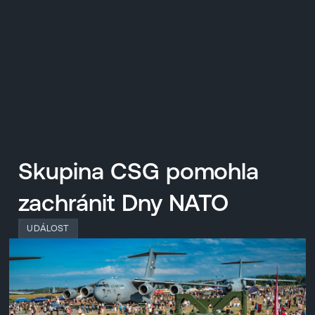
EN
MENU
ENGLISH
|
ČESKY
Skupina CSG pomohla
zachránit Dny NATO
UDÁLOST