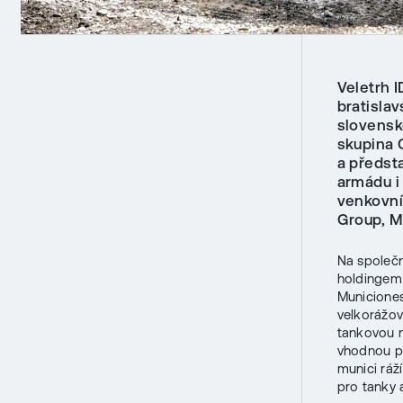
Veletrh 
bratisla
slovensk
skupina 
a předsta
armádu i 
venkovní
Group, M
Na společ
holdinge
Municiones
velkorážov
tankovou m
vhodnou pr
munici ráž
pro tanky 