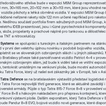
středorážového střeliva bude v expozici MSM Group reprezentova
73 mm, 30×165 mm, 20×102 mm a 30×113 mm, které jsou vhodné na
 vozidla pěchoty a lehká obrněná vozidla. V expozici MSM Group
svědčené neřízené rakety ráže 122 mm určené například pro raket
. Nedílnou součástí portfolia firem sdružených pod MSM Group, k
eletrhu IDEB prezentovat, jsou i různé pyrotechnické komponenty
, slože, propelanty a prachové náplně pro tankovou a dělostřele
a TNT a nitrocelulózy.
 Systems
ve spolupráci s tureckým a italským partnerem na stán
d v první den veletrhu úplnou novinku v podobě bojového vozidla,
uplatnit se ve slovenských ozbrojených silách i u jiných zákazníků
 Bratislavy přiveze také pancéřované vozidlo Patriot 4×4 v proved
venským ozbrojeným silám, jež bude k vidění také ve vnitřní expozic
, tentokrát umístěným na venkovní ploše, bude mostní automobi
u Tatra Force, který už našel své zákazníky jak v Evropě, tak v Asii
a
Tatra Defence
se na bratislavském výstavišti představí logistické 
 Tatra Force nejnovější třetí generace, které se aktuálně zavádějí i
lovenské armády. Půjde o typ Tatra 815-7 Force 8×8 v provedení va
7 Force 8×8 s hákovým nakladačem pro přepravu kontejnerů, kte
venkovní výstavní ploše. Dalším exponátem, který Tatra Defence v B
 bude Pandur 8×8 EVO, bojové vozidlo nové generace, které dispo