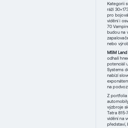
Kategorii 
ráží 30×1
pro bojová
vidění i o
70 Vampire
budou na v
zapalovače
nebo výrob
MSM Land
odhalí hne
potenciál 
Systems do
nabízí slo
exponátem
na podvozk
Z portfoli
automobily
výzbroje s
Tatra 815-
vidění na 
představí,