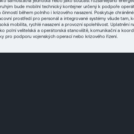
ako samostatná jednotka nebo jako součást rozsáhlejšího energe
ruhým bude mobilní technický kontejner určený k podpoře operáto
h činností během polního i krizového nasazení. Poskytuje chráněné
acovní prostředí pro personál a integrované systémy všude tam, k
soká mobilita, rychlé nasazení a provozní spolehlivost. Uplatnění 
ko polní velitelská a operátorská stanoviště, komunikační a koord
ky pro podporu vojenských operací nebo krizového řízení.