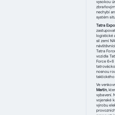
vysokou úr
zbraňovým 
nechybí an
systém sit
Tatra Expo
zastupovat
logistické
sil zemí N
návštěvníc
Tatra Forc
vozidla Ta
Force 6×6 
tatrovácko
nosnou rou
taktického
Ve venkovn
Martin
, kt
vybavení. 
vojenské k
výrobu ele
provozních