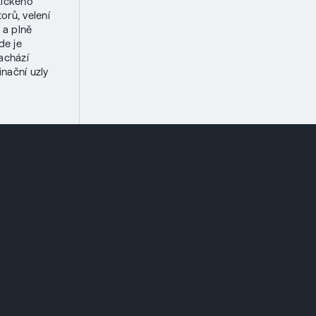
tického
rů, velení
 a plně
de je
nachází
inační uzly