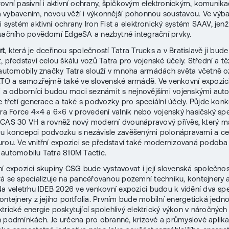
ovní pasivní i aktivní ochrany, špičkovým elektronickým, komunik
vybavením, novou věží i výkonnější pohonnou soustavou. Ve výba
i systém aktivní ochrany Iron Fist a elektronický systém SAAV, jenž
uačního povědomí EdgeSA a nezbytné integrační prvky.
rt
, která je dceřinou společností Tatra Trucks a v Bratislavě ji bude
, představí celou škálu vozů Tatra pro vojenské účely. Střední a t
 automobily značky Tatra slouží v mnoha armádách světa včetně 
ATO a samozřejmě také ve slovenské armádě. Ve venkovní expozic
i a odborníci budou moci seznámit s nejnovějšími vojenskými aut
e třetí generace a také s podvozky pro speciální účely. Půjde konk
tra Force 4×4 a 6×6 v provedení valník nebo vojenský hasičský spe
CAS 30 VH a rovněž nový moderní dvounápravový přívěs, který m
u koncepci podvozku s nezávisle zavěšenými polonápravami a cen
rou. Ve vnitřní expozici se představí také modernizovaná podoba
 automobilu Tatra 810M Tactic.
í expozici skupiny CSG bude vystavovat i její slovenská společno
erá se specializuje na pancéřovanou pozemní techniku, kontejnery a
Na veletrhu IDEB 2026 ve venkovní expozici budou k vidění dva spe
ontejnery z jejího portfolia. Prvním bude mobilní energetická jedn
ktrické energie poskytující spolehlivý elektrický výkon v náročných
 podmínkách. Je určena pro obranné, krizové a průmyslové aplik