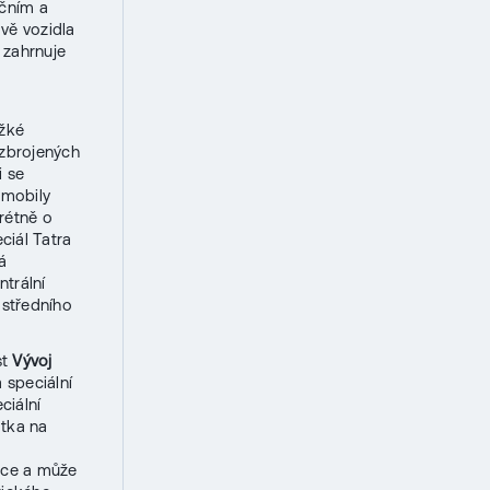
ačním a
vě vozidla
 zahrnuje
ěžké
ozbrojených
i se
omobily
rétně o
ciál Tatra
á
trální
 středního
st
Vývoj
 speciální
ciální
otka na
ace a může