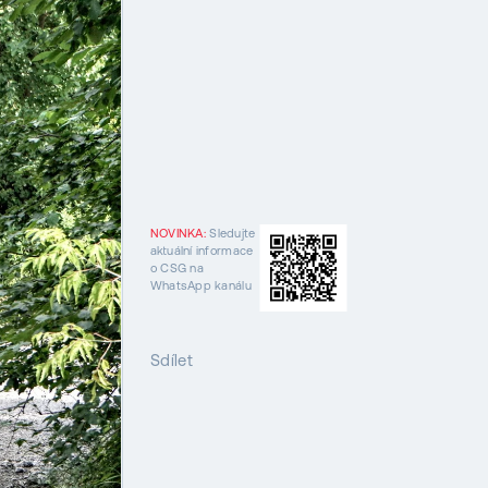
NOVINKA:
Sledujte
aktuální informace
o CSG na
WhatsApp kanálu
Sdílet