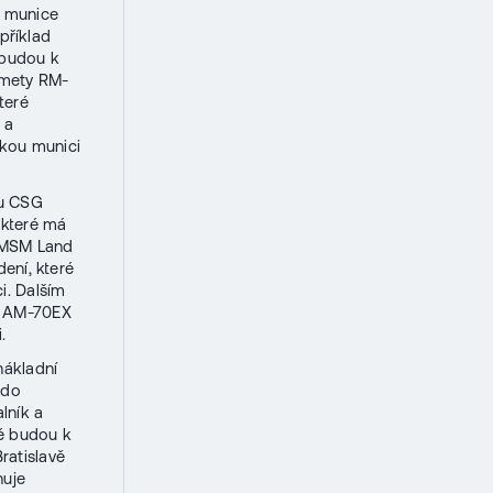
t munice
příklad
 budou k
omety RM-
teré
 a
ckou munici
ku CSG
 které má
. MSM Land
ení, které
i. Dalším
l AM-70EX
.
nákladní
 do
lník a
ré budou k
ratislavě
nuje