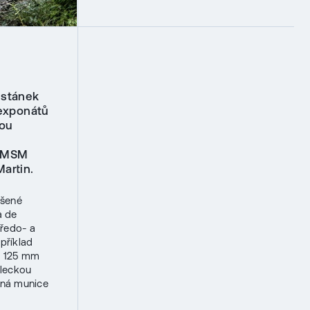
 stánek
 exponátů
kou
u MSM
artin.
ešené
a de
tředo- a
příklad
e 125 mm
eleckou
čná munice