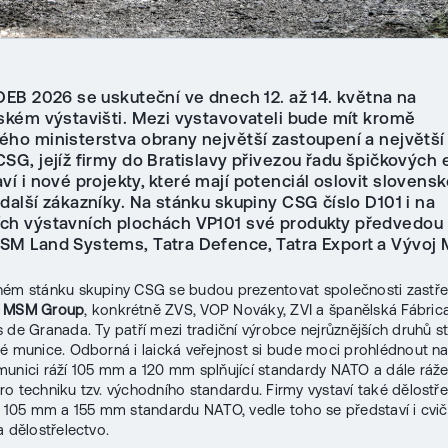
IDEB 2026 se uskuteční ve dnech 12. až 14. května na
vském výstavišti. Mezi vystavovateli bude mít kromě
ého ministerstva obrany největší zastoupení a největší
CSG, jejíž firmy do Bratislavy přivezou řadu špičkových
ví i nové projekty, které mají potenciál oslovit slovens
další zákazníky. Na stánku skupiny CSG číslo D101 i na
ch výstavních plochách VP101 své produkty předvedo
SM Land Systems, Tatra Defence, Tatra Export a Vývoj M
ném stánku skupiny CSG se budou prezentovat společnosti zastř
m
MSM Group
, konkrétně ZVS, VOP Nováky, ZVI a španělská Fábric
 de Granada. Ty patří mezi tradiční výrobce nejrůznějších druhů s
é munice. Odborná i laická veřejnost si bude moci prohlédnout na
unici ráží 105 mm a 120 mm splňující standardy NATO a dále ráž
o techniku tzv. východního standardu. Firmy vystaví také dělostř
í 105 mm a 155 mm standardu NATO, vedle toho se představí i cvi
a dělostřelectvo.