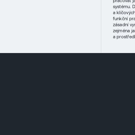
pracovat j
systému. D
a klíčovýc
funkční pr
zásadní vy
zejména ja
a prostřed