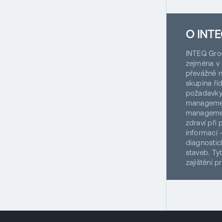
O INTE
INTEQ Gro
zejména v 
převážně n
skupina ří
požadavky
management
managemen
zdraví př
informací 
diagnostic
staveb. Ty
zajištění 