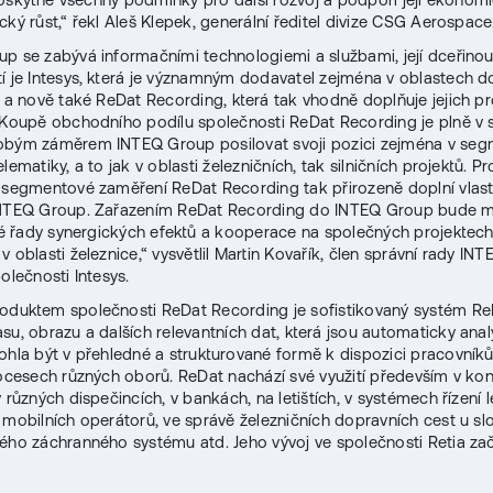
cký růst,“ řekl Aleš Klepek, generální ředitel divize CSG Aerospace
p se zabývá informačními technologiemi a službami, její dceřino
í je Intesys, která je významným dodavatel zejména v oblastech d
, a nově také ReDat Recording, která tak vhodně doplňuje jejich p
 „Koupě obchodního podílu společnosti ReDat Recording je plně v 
obým záměrem INTEQ Group posilovat svoji pozici zejména v se
lematiky, a to jak v oblasti železničních, tak silničních projektů. 
a segmentové zaměření ReDat Recording tak přirozeně doplní vlast
 INTEQ Group. Zařazením ReDat Recording do INTEQ Group bude 
elé řady synergických efektů a kooperace na společných projektec
 oblasti železnice,“ vysvětlil Martin Kovařík, člen správní rady IN
olečnosti Intesys.
oduktem společnosti ReDat Recording je sofistikovaný systém Re
su, obrazu a dalších relevantních dat, která jsou automaticky ana
ohla být v přehledné a strukturované formě k dispozici pracovník
rocesech různých oborů. ReDat nachází své využití především v kon
v různých dispečincích, v bankách, na letištích, v systémech řízení 
 mobilních operátorů, ve správě železničních dopravních cest u sl
ého záchranného systému atd. Jeho vývoj ve společnosti Retia zač