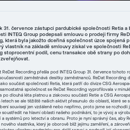
ek 31. července zástupci pardubické společnosti Retia a
sti INTEQ Group podepsali smlouvu o prodeji firmy ReD
g, která byla jakožto dceřiná společnost úzce spojená p
vý vlastník na základě smlouvy získal ve společnosti Re
g stoprocentní podíl, cenu transakce obě strany po do
zveřejňovat.
 ReDat Recording přešla pod INTEQ Group 31. července tohoto r
současnosti zaměstnává desítky zaměstnanců. ReDat Recording d
jako součást společnosti Retia, která patří do divize CSG Aerosp
samostatná společnost se ReDat Recording vyprofilovala v minul
a po dlouhá léta platnou a ziskovou součástí Retie a CSG Aerosp
letech se ale těžiště našich aktivit přesunulo do oblastí, které se 
obení souvisejí jen vzdáleně nebo nepřímo, proto jsme se rozhodli j
soustředit na hlavní oblasti našeho podnikání, to je vývoj a výrob
í a systémů pro letectví a obranu. Proto je nyní správný čas, aby 
 nového vlastníka, který je oborově blíž jejímu zaměření, a zároveň
í poskytne všechny podmínky pro další rozvoj a podpoří její ekonomi