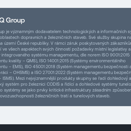
Q Group
up je významným dodavatelem technologických a informačních 
oblastech dopravních a železničních staveb. Své služby skupina na
a území České republiky. V rámci záruk poskytovaných zákazník
dí ve všech aspektech svých činností požadavky místní legislativy a
 integrovaného systému managementu, dle norem ISO 9001:2015
u kvality – QMS), ISO 14001:2015 (Systémy environmentálního
tu – EMS), ISO 45001:2018 (Systém managementu bezpečnosti 
i práci – OHSMS) a ISO 27001:2022 (Systém managementu bezpečn
– ISMS). Mezi nejvýznamnější produkty skupiny se řadí dohledový́ 
ký systém pro železnici CODIS a řídící a dohledové systémy tunel
to systémy se jako prvky kritické infrastruktury zásadním způsobe
provozuschopnosti železničních tratí a tunelových staveb.