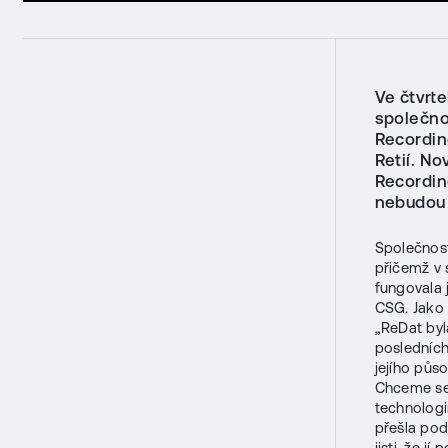
Ve čtvrt
společno
Recordin
Retií. No
Recordin
nebudou 
Společnost
přičemž v 
fungovala 
CSG. Jako 
„ReDat byl
posledních 
jejího půs
Chceme se 
technologi
přešla pod
jisti, že j