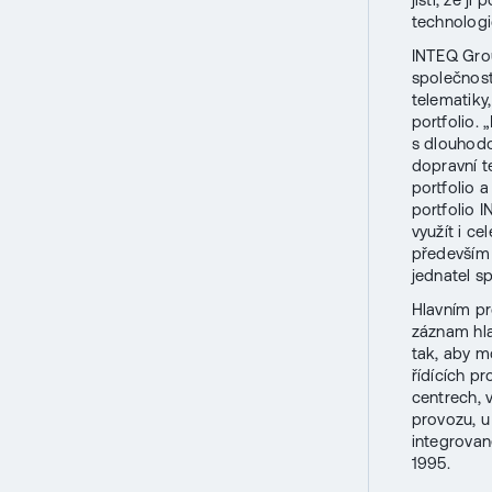
technologi
INTEQ Grou
společnost
telematiky
portfolio.
s dlouhod
dopravní te
portfolio 
portfolio
využít i c
především v
jednatel sp
Hlavním pr
záznam hla
tak, aby m
řídících p
centrech, 
provozu, u
integrovan
1995.