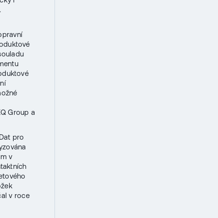
.
u
opravní
roduktové
souladu
gmentu
Produktové
ní
možné
h
TEQ Group a
Dat pro
lyzována
ům v
taktních
letového
ožek
al v roce