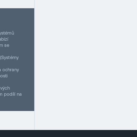
systémů
bízí
ům se
 (Systémy
a ochrany
osti
a
ových
m podílí na