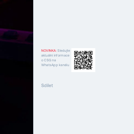
NOVINKA:
Sledujte
aktuální informace
o CSG na
WhatsApp kanálu
Sdílet