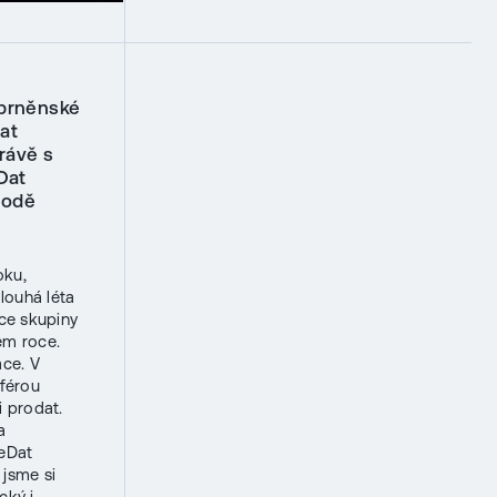
 brněnské
at
rávě s
Dat
hodě
oku,
louhá léta
ace skupiny
ém roce.
ace. V
sférou
i prodat.
a
ReDat
 jsme si
cký i