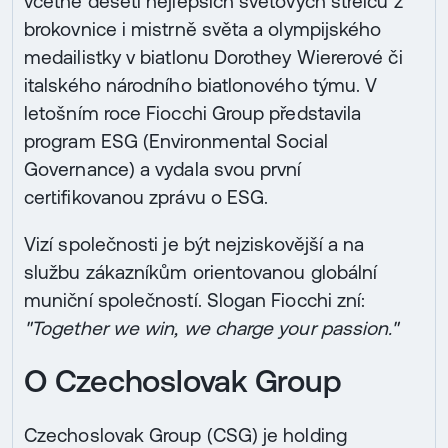
včetně deseti nejlepších světových střelců z
brokovnice i mistrně světa a olympijského
medailistky v biatlonu Dorothey Wiererové či
italského národního biatlonového týmu. V
letošním roce Fiocchi Group představila
program ESG (Environmental Social
Governance) a vydala svou první
certifikovanou zprávu o ESG.
Vizí společnosti je být nejziskovější a na
službu zákazníkům orientovanou globální
muniční společností. Slogan Fiocchi zní:
"Together we win, we charge your passion."
O Czechoslovak Group
Czechoslovak Group (CSG) je holding