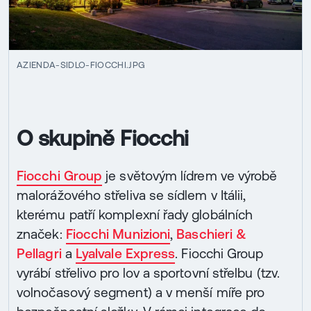
AZIENDA-SIDLO-FIOCCHI.JPG
O skupině Fiocchi
Fiocchi Group
je světovým lídrem ve výrobě
malorážového střeliva se sídlem v Itálii,
kterému patří komplexní řady globálních
značek:
Fiocchi Munizioni
,
Baschieri &
Pellagri
a
Lyalvale Express
. Fiocchi Group
vyrábí střelivo pro lov a sportovní střelbu (tzv.
volnočasový segment) a v menší míře pro