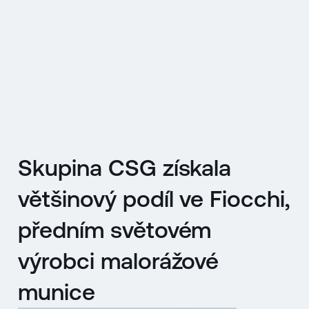
EN
MENU
ENGLISH
|
ČESKY
Skupina CSG získala
většinový podíl ve Fiocchi,
předním světovém
výrobci malorážové
munice