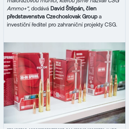
malorážovou munici, kterou jsme nazvali CSG
Ammo+“,
dodává
David Štěpán, člen
představenstva Czechoslovak Group
a
investiční ředitel pro zahraniční projekty CSG.