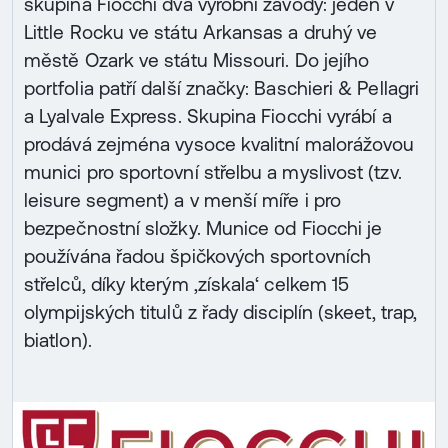
skupina Fiocchi dva výrobní závody: jeden v
Little Rocku ve státu Arkansas a druhý ve
městě Ozark ve státu Missouri. Do jejího
portfolia patří další značky: Baschieri & Pellagri
a Lyalvale Express. Skupina Fiocchi vyrábí a
prodává zejména vysoce kvalitní malorážovou
munici pro sportovní střelbu a myslivost (tzv.
leisure segment) a v menší míře i pro
bezpečnostní složky. Munice od Fiocchi je
používána řadou špičkových sportovních
střelců, díky kterým ‚získala‘ celkem 15
olympijských titulů z řady disciplín (skeet, trap,
biatlon).