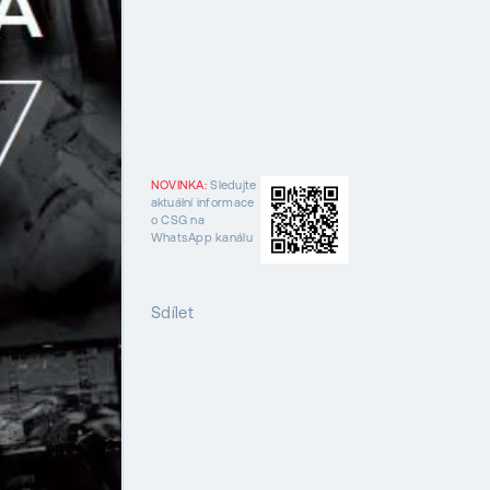
NOVINKA:
Sledujte
aktuální informace
o CSG na
WhatsApp kanálu
Sdílet