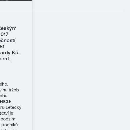
 českým
2017
ečností
81
iardy Kč.
cent,
ého,
vinu tržeb
robu
HICLE.
s. Letecký
ctví je
a podzim
h podniků