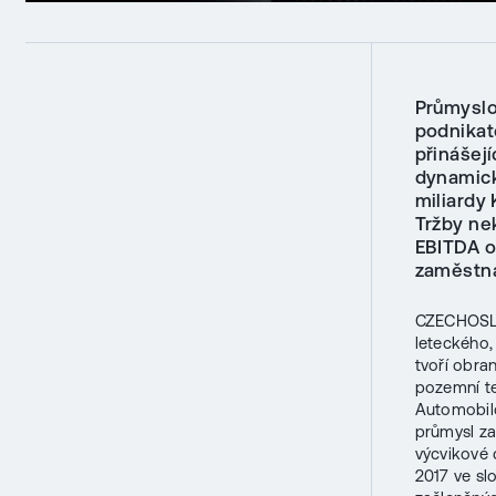
Průmysl
podnikat
přinášej
dynamicky
miliardy 
Tržby ne
EBITDA o
zaměstnan
CZECHOSLO
leteckého,
tvoří obra
pozemní t
Automobil
průmysl za
výcvikové 
2017 ve sl