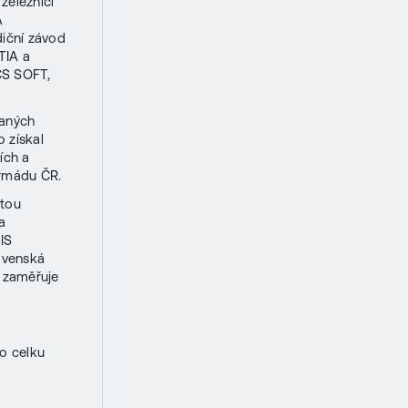
železnici
A
diční závod
TIA a
CS SOFT,
vaných
o získal
ích a
Armádu ČR.
itou
a
IS
ovenská
e zaměřuje
o celku