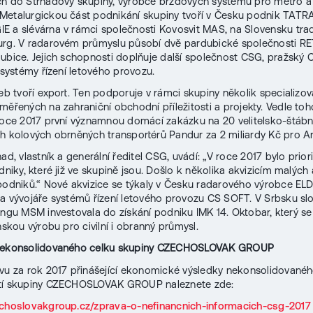
h do Strnadovy skupiny, výrobce brzdových systémů pro metro a 
etalurgickou část podnikání skupiny tvoří v Česku podnik TATR
 a slévárna v rámci společnosti Kovosvit MAS, na Slovensku tra
rg. V radarovém průmyslu působí dvě pardubické společnosti RE
ubice. Jejich schopnosti doplňuje další společnost CSG, pražský 
í systémy řízení letového provozu.
žeb tvoří export. Ten podporuje v rámci skupiny několik specializo
měřených na zahraniční obchodní příležitosti a projekty. Vedle toh
roce 2017 první významnou domácí zakázku na 20 velitelsko-štábn
h kolových obrněných transportérů Pandur za 2 miliardy Kč pro 
ad, vlastník a generální ředitel CSG, uvádí: „V roce 2017 bylo prior
dniky, které již ve skupině jsou. Došlo k několika akvizicím malých 
podniků.“ Nové akvizice se týkaly v Česku radarového výrobce ELD
a vývojáře systémů řízení letového provozu CS SOFT. V Srbsku sl
ingu MSM investovala do získání podniku IMK 14. Oktobar, který s
nskou výrobu pro civilní i obranný průmysl.
nekonsolidovaného celku skupiny CZECHOSLOVAK GROUP
vu za rok 2017 přinášející ekonomické výsledky nekonsolidovanéh
tí skupiny CZECHOSLOVAK GROUP naleznete zde:
echoslovakgroup.cz/zprava-o-nefinancnich-informacich-csg-2017