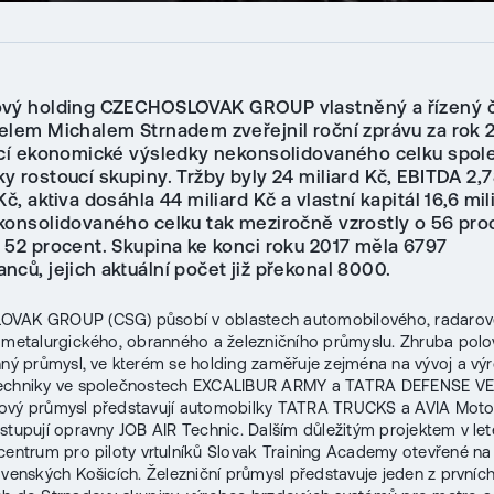
ový holding CZECHOSLOVAK GROUP vlastněný a řízený
elem Michalem Strnadem zveřejnil roční zprávu za rok 
ící ekonomické výsledky nekonsolidovaného celku spol
 rostoucí skupiny. Tržby byly 24 miliard Kč, EBITDA 2,7
Kč, aktiva dosáhla 44 miliard Kč a vlastní kapitál 16,6 mil
konsolidovaného celku tak meziročně vzrostly o 56 pro
 52 procent. Skupina ke konci roku 2017 měla 6797
ců, jejich aktuální počet již překonal 8000.
VAK GROUP (CSG) působí v oblastech automobilového, radarov
 metalurgického, obranného a železničního průmyslu. Zhruba polo
nný průmysl, ve kterém se holding zaměřuje zejména na vývoj a vý
echniky ve společnostech EXCALIBUR ARMY a TATRA DEFENSE VE
ový průmysl představují automobilky TATRA TRUCKS a AVIA Motor
stupují opravny JOB AIR Technic. Dalším důležitým projektem v lete
centrum pro piloty vrtulníků Slovak Training Academy otevřené n
ovenských Košicích. Železniční průmysl představuje jeden z prvníc