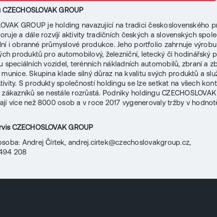
gu CZECHOSLOVAK GROUP
VAK GROUP je holding navazující na tradici československého p
ruje a dále rozvíjí aktivity tradičních českých a slovenských spole
vilní i obranné průmyslové produkce. Jeho portfolio zahrnuje výrobu
kých produktů pro automobilový, železniční, letecký či hodinářský 
u speciálních vozidel, terénních nákladních automobilů, zbraní a 
 munice. Skupina klade silný důraz na kvalitu svých produktů a sl
ktivity. S produkty společností holdingu se lze setkat na všech kon
o zákazníků se nestále rozrůstá. Podniky holdingu CZECHOSLOV
jí více než 8000 osob a v roce 2017 vygenerovaly tržby v hodnot
ervis CZECHOSLOVAK GROUP
osoba: Andrej Čírtek, andrej.cirtek@czechoslovakgroup.cz,
494 208