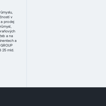
růmyslu,
čností v
 a prodej
průmysl,
zbraňových
užeb a na
tinentech a
AK GROUP
ě 25 mld.