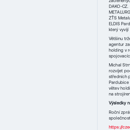
začleněnýc
DAKO-CZ. M
METALURGIE
ZŤS Metalu
ELDIS Pard
který vyvíj
Většinu tr
agentur za
holding v 
spojovacíc
Michal Strn
rozvíjet po
středních 
Pardubice 
větev hold
na strojíre
Výsledky 
Roční zprá
společnos
https://cz