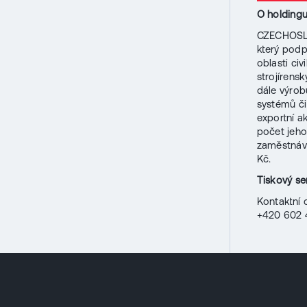
O holdin
CZECHOSLO
který podpo
oblasti ci
strojírens
dále výrob
systémů či
exportní a
počet jeh
zaměstnáva
Kč.
Tiskový s
Kontaktní 
+420 602 