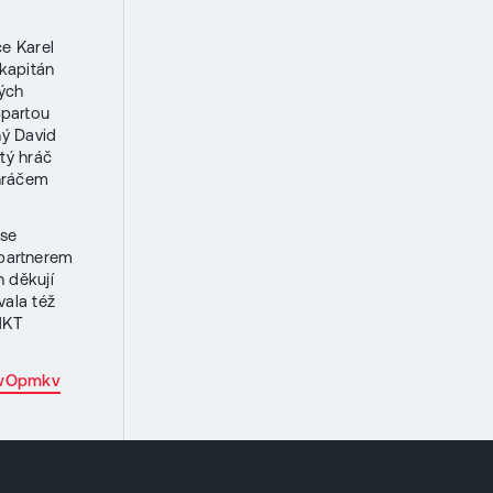
e Karel
 kapitán
kých
Spartou
ný David
tý hráč
 hráčem
 se
 partnerem
 děkují
vala též
HKT
3fwOpmkv