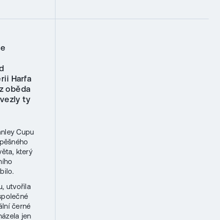
se
d
ii Harfa
 z oběda
vezly ty
anley Cupu
úspěšného
ěta, který
ního
bilo.
 utvořila
 společné
ální černé
házela jen