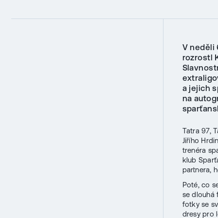
V neděli
rozrostl
Slavnost
extralig
a jejich
na autog
sparťans
Tatra 97, 
Jiřího Hrd
trenéra sp
klub Sparťa
partnera, 
Poté, co s
se dlouhá 
fotky se s
dresy pro 