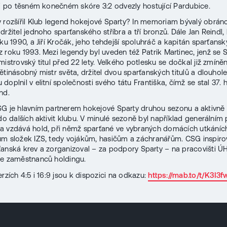
si po těsném konečném skóre 3:2 odvezly hostující Pardubice.
 rozšířil Klub legend hokejové Sparty? In memoriam bývalý obránc
držitel jednoho sparťanského stříbra a tří bronzů. Dále Jan Reindl,
oku 1990, a Jiří Kročák, jeho tehdejší spoluhráč a kapitán sparťans
 roku 1993. Mezi legendy byl uveden též Patrik Martinec, jenž se 
mistrovský titul před 22 lety. Velkého potlesku se dočkal již zmíně
ětinásobný mistr světa, držitel dvou sparťanských titulů a dlouhole
doplnil v elitní společnosti svého tátu Františka, čímž se stal 37.
nd.
G je hlavním partnerem hokejové Sparty druhou sezonu a aktivně
 do dalších aktivit klubu. V minulé sezoně byl například generálním
a vzdává hold, při němž sparťané ve vybraných domácích utkáních
m složek IZS, tedy vojákům, hasičům a záchranářům. CSG inspiro
anská krev a zorganizoval – za podpory Sparty – na pracovišti Ú
ve zaměstnanců holdingu.
rzích 4:5 i 16:9 jsou k dispozici na odkazu:
https://mab.to/t/K3I