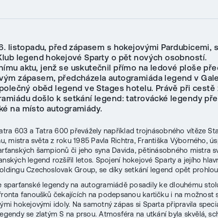
 6. listopadu, před zápasem s hokejovými Pardubicemi, 
 Klub legend hokejové Sparty o pět nových osobností.
nímu aktu, jenž se uskutečnil přímo na ledové ploše pře
ovým zápasem, předcházela autogramiáda legend v Galer
 společný oběd legend ve Stages hotelu. Právě při cestě
ramiádu došlo k setkání legend: tatrovácké legendy pře
ké na místo autogramiády.
Tatra 603 a Tatra 600 převážely například trojnásobného vítěze St
inu, mistra světa z roku 1985 Pavla Richtra, Františka Výborného, 
arťanských šampionů či jeho syna Davida, pětinásobného mistra sv
nských legend rozšířil letos. Spojení hokejové Sparty a jejího hlav
holdingu Czechoslovak Group, se díky setkání legend opět prohlou
e sparťanské legendy na autogramiádě posadily ke dlouhému stolu,
fronta fanoušků čekajících na podepsanou kartičku i na možnost
vými hokejovými idoly. Na samotný zápas si Sparta připravila speci
legendy se zlatým S na prsou. Atmosféra na utkání byla skvělá, sc