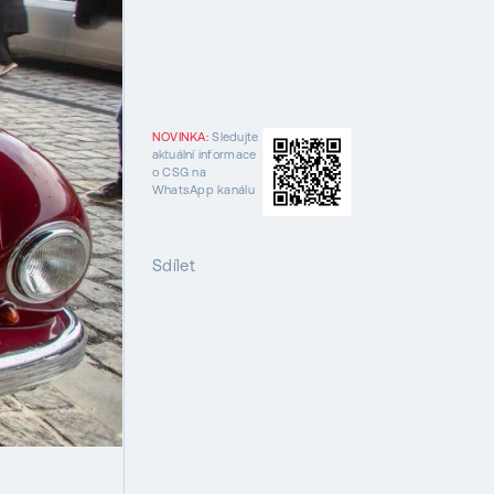
NOVINKA:
Sledujte
aktuální informace
o CSG na
WhatsApp kanálu
Sdílet