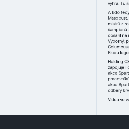
výhra. Tu 
A kdo tedy
Masopust, 
mistrů z r
šampionů z
dosáhl na 
Výborný: p
Columbusu 
Klubu lege
Holding CS
zapojuje i
akce Spart
pracovníků
akce Sparť
odběry kr
Videa ve ve