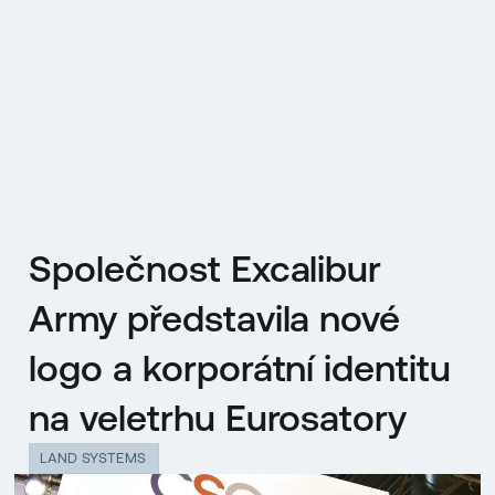
EN
MENU
ENGLISH
|
ČESKY
Společnost Excalibur
Army představila nové
logo a korporátní identitu
na veletrhu Eurosatory
LAND SYSTEMS