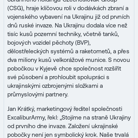
(CSG), hraje klíčovou roli v dodávkách zbraní a
vojenského vybavení na Ukrajinu již od prvních
dnů ruské invaze. Na Ukrajinu dodala více než
tisíc kusů pozemní techniky, včetně tanků,
bojových vozidel pěchoty (BVP),
dělostřeleckých systémů a raketometů, a přes
dva miliony kusů velkorážové munice. S novou
pobočkou v Kyjevě chce společnost rozšířit
své působení a prohloubit spolupráci s
ukrajinskými ozbrojenými složkami a
průmyslovými partnery.
Jan Krátký, marketingový ředitel společnosti
ExcaliburArmy, řekl: „Stojíme na straně Ukrajiny
od prvního dne invaze. Založení ukrajinské
pobočky není jen symbolický krok. Naše trvalá