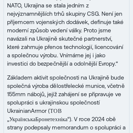
NATO, Ukrajina se stala jedním z
nejvýznamnějších trhů skupiny CSG. Není jen
příjemcem vojenských dodávek, definuje také
moderní způsob vedení války. Proto jsme
navázali na Ukrajině skutečné partnerství,
které zahrnuje přenos technologií, licencování
a společnou výrobu. Vnímáme jej i jako
investici do bezpečnější a odolnější Evropy.“
Základem aktivit společnosti na Ukrajině bude
společná výroba dělostřelecké munice, včetně
155mm nábojů, jejíž zahájení se připravuje ve
spolupráci s ukrajinskou společností
UkrainianArmor (ТОВ
„УкраїнськаБронетехніка“). V roce 2024 obě
strany podepsaly memorandum o spolupráci a