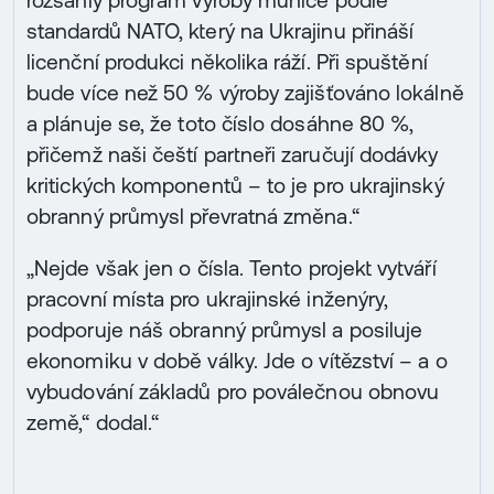
rozsáhlý program výroby munice podle
standardů NATO, který na Ukrajinu přináší
licenční produkci několika ráží. Při spuštění
bude více než 50 % výroby zajišťováno lokálně
a plánuje se, že toto číslo dosáhne 80 %,
přičemž naši čeští partneři zaručují dodávky
kritických komponentů – to je pro ukrajinský
obranný průmysl převratná změna.“
„Nejde však jen o čísla. Tento projekt vytváří
pracovní místa pro ukrajinské inženýry,
podporuje náš obranný průmysl a posiluje
ekonomiku v době války. Jde o vítězství – a o
vybudování základů pro poválečnou obnovu
země,“ dodal.“