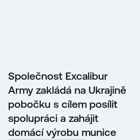
EN
MENU
ENGLISH
|
ČESKY
Společnost Excalibur
Army zakládá na Ukrajině
pobočku s cílem posílit
spolupráci a zahájit
domácí výrobu munice