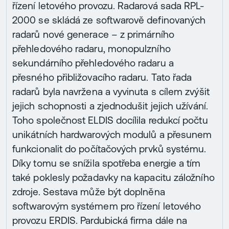
řízení letového provozu. Radarová sada RPL-
2000 se skládá ze softwarově definovaných
radarů nové generace – z primárního
přehledového radaru, monopulzního
sekundárního přehledového radaru a
přesného přibližovacího radaru. Tato řada
radarů byla navržena a vyvinuta s cílem zvýšit
jejich schopnosti a zjednodušit jejich užívání.
Toho společnost ELDIS docílila redukcí počtu
unikátních hardwarových modulů a přesunem
funkcionalit do počítačových prvků systému.
Díky tomu se snížila spotřeba energie a tím
také poklesly požadavky na kapacitu záložního
zdroje. Sestava může být doplněna
softwarovým systémem pro řízení letového
provozu ERDIS. Pardubická firma dále na