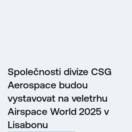
EN
MENU
ENGLISH
|
ČESKY
Společnosti divize CSG
Aerospace budou
vystavovat na veletrhu
Airspace World 2025 v
Lisabonu