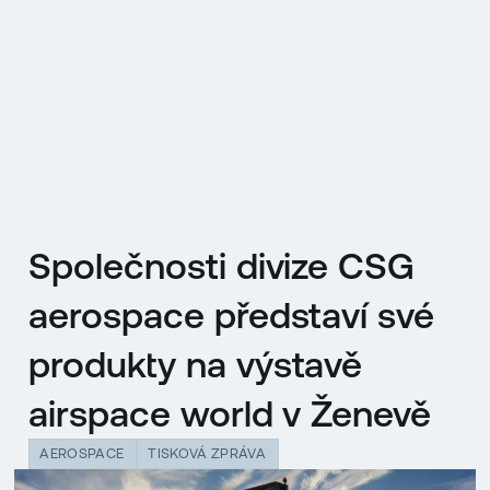
EN
MENU
ENGLISH
|
ČESKY
Společnosti divize CSG
aerospace představí své
produkty na výstavě
airspace world v Ženevě
AEROSPACE
TISKOVÁ ZPRÁVA