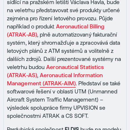
sídlící na pražském letišti Václava Havla, bude
na veletrhu představovat své produkty určené
zejména pro řízení letového provozu. Půjde
například o produkt
Aeronautical Billing
(ATRAK-AB)
, plně automatizovaný fakturační
systém, který shromažďuje a zpracovává data
letových plánů z ATM systémů a volitelně z
dalších zdrojů. Další prezentované systémy na
veletrhu budou
Aeronautical Statistics
(ATRAK-AS)
,
Aeronautical Information
Management (ATRAK-AIM)
. Představí se také
softwarové řešení v oblasti UTM (Unmanned
Aircraft System Traffic Management) –
výsledek spolupráce firmy UPVISION se
společnostmi ATRAK a CS SOFT.
Pardubická společnost
ELDIS
bude na modelu