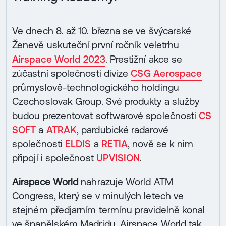
Ve dnech 8. až 10. března se ve švýcarské
Ženevě uskuteční první ročník veletrhu
Airspace World 2023
. Prestižní akce se
zúčastní společnosti divize
CSG Aerospace
průmyslově-technologického holdingu
Czechoslovak Group. Své produkty a služby
budou prezentovat softwarové společnosti
CS
SOFT
a
ATRAK
, pardubické radarové
společnosti
ELDIS
a
RETIA
, nově se k nim
připojí i společnost
UPVISION
.
Airspace World
nahrazuje World ATM
Congress, který se v minulých letech ve
stejném předjarním termínu pravidelně konal
ve španělském Madridu. Airspace World tak