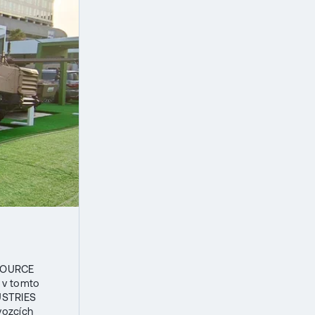
ESOURCE
 v tomto
DUSTRIES
vozcích