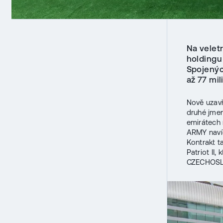
Na velet
holding
Spojenýc
až 77 mi
Nově uzav
druhé jmen
emirátech 
ARMY navíc
Kontrakt t
Patriot II,
CZECHOSLO