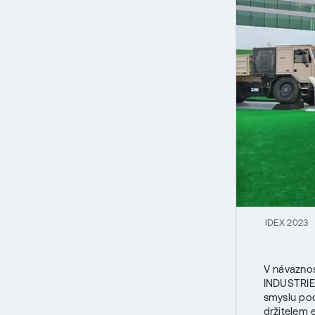
IDEX 2023
V návazno
INDUSTRIES
smyslu pod
držitelem 