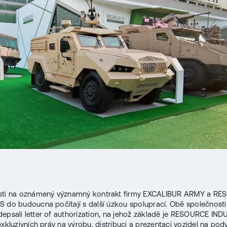
sti na oznámený významný kontrakt firmy EXCALIBUR ARMY a R
 do budoucna počítají s další úzkou spoluprací. Obě společnosti
epsali letter of authorization, na jehož základě je RESOURCE IN
exkluzivních práv na výrobu, distribuci a prezentaci vozidel na pod