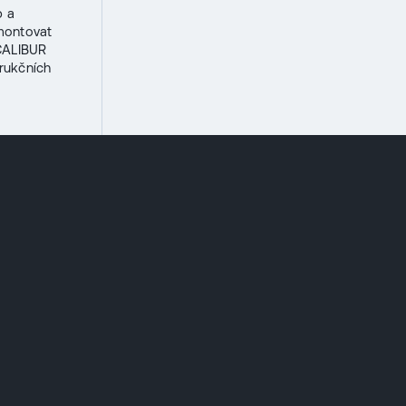
b a
montovat
XCALIBUR
rukčních