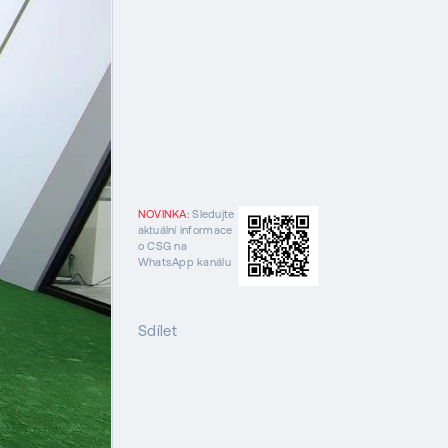
NOVINKA:
Sledujte
aktuální informace
o CSG na
WhatsApp kanálu
Sdílet