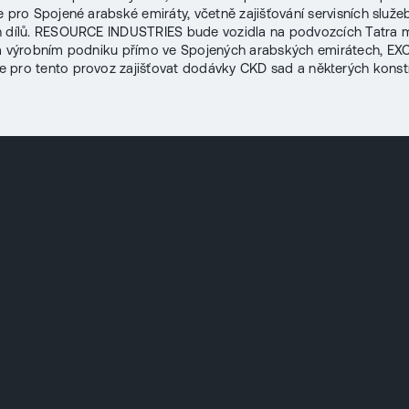
e pro Spojené arabské emiráty, včetně zajišťování servisních služe
h dílů. RESOURCE INDUSTRIES bude vozidla na podvozcích Tatra 
ím výrobním podniku přímo ve Spojených arabských emirátech, E
pro tento provoz zajišťovat dodávky CKD sad a některých konst
.