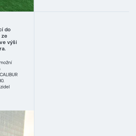
cí do
 ze
ve výši
ra.
možní
h
EXCALIBUR
30.
zidel