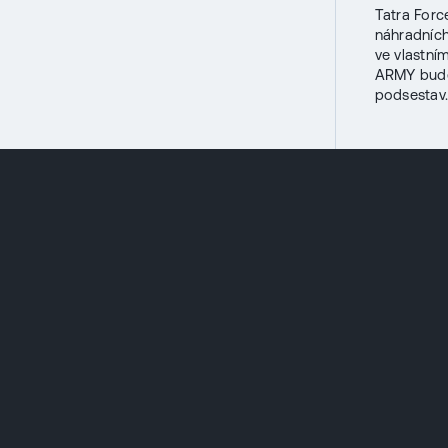
Tatra Forc
náhradníc
ve vlastn
ARMY bude 
podsestav