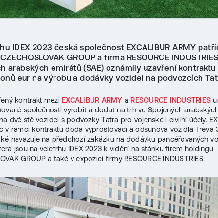
rhu IDEX 2023 česká společnost EXCALIBUR ARMY patří
u CZECHOSLOVAK GROUP a firma RESOURCE INDUSTRIES
h arabských emirátů (SAE) oznámily uzavření kontraktu 
lionů eur na výrobu a dodávky vozidel na podvozcích Tat
řený kontrakt mezi
EXCALIBUR ARMY
a
RESOURCE INDUSTRIES
u
ované společnosti vyrobit a dodat na trh ve Spojených arabskýc
na dvě stě vozidel s podvozky Tatra pro vojenské i civilní účely. 
 v rámci kontraktu dodá vyprošťovací a odsunová vozidla Treva 
aké navazuje na předchozí zakázku na dodávku pancéřovaných vo
 která jsou na veletrhu IDEX 2023 k vidění na stánku firem holdingu
VAK GROUP a také v expozici firmy RESOURCE INDUSTRIES.