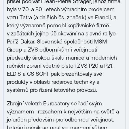
přišel podívat i Jean-Pierre Strager, jehož firma
byla v 70. a 80. letech výhradním prodejcem
vozů Tatra (a dalších čs. značek) ve Francii, a
který významně pomohl kopřivnické firmě
v začátcích jejího účinkování na slavné rallye
Paříž-Dakar. Slovenské společnosti MSM
Group a ZVS odborníkům i veřejnosti
předvedly širokou škálu munice a moderních
ručních zbraní včetně pistolí ZVS P20 a P21.
ELDIS a CS SOFT pak prezentovaly své
produkty v oblasti radarové techniky a
systémů pro řízení letového provozu.
Zbrojní veletrh Eurosatory se řadí svým
významem i rozsahem k největším na světě a
je určen především pro odbornou veřejnost.
Letošní ročník se nesl ve znamení vůbec