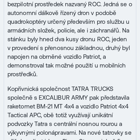
bezpilotní prostředek nazvaný ROC. Jedná se o
autonomní dálkově řízený dron v podobě
quadrokoptéry určený především pro službu u
armádních složek, policie, ale i záchranářů. Na
stánku byly hned dva kusy dronu ROC, jeden
v provedení s přenosnou základnou, druhý byl
napojen na obrněné vozidlo Patriot, a
demonstroval tak možné použití u mobilních
prostředků.
Kopřivnická společnost TATRA TRUCKS
společně s EXCALIBUR ARMY pak představila
raketomet BM-21 MT 4x4 a vozidlo Patriot 4x4
Tactical APC, obě totiž využívají unikátní
podvozky Tatra s centrální nosnou rourou a
výkyvnými polonápravami. Na nové tatrovky se