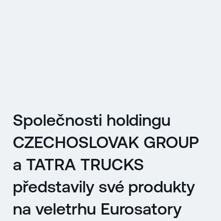
EN
MENU
ENGLISH
|
ČESKY
Společnosti holdingu
CZECHOSLOVAK GROUP
a TATRA TRUCKS
představily své produkty
na veletrhu Eurosatory