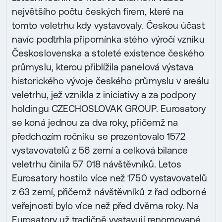
největšího počtu českých firem, které na
tomto veletrhu kdy vystavovaly. Českou účast
navíc podtrhla připomínka stého výročí vzniku
Československa a stoleté existence českého
průmyslu, kterou přiblížila panelová výstava
historického vývoje českého průmyslu v areálu
veletrhu, jež vznikla z iniciativy a za podpory
holdingu CZECHOSLOVAK GROUP. Eurosatory
se koná jednou za dva roky, přičemž na
předchozím ročníku se prezentovalo 1572
vystavovatelů z 56 zemí a celková bilance
veletrhu činila 57 018 návštěvníků. Letos
Eurosatory hostilo více než 1750 vystavovatelů
z 63 zemí, přičemž návštěvníků z řad odborné
veřejnosti bylo více než před dvěma roky. Na
Eurosatory už tradičně vystavují renomované