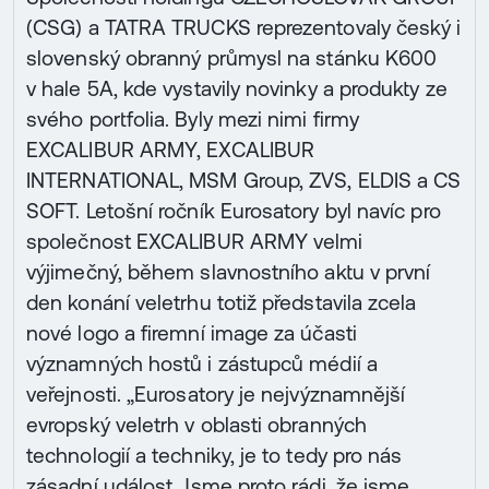
(CSG) a TATRA TRUCKS reprezentovaly český i
slovenský obranný průmysl na stánku K600
v hale 5A, kde vystavily novinky a produkty ze
svého portfolia. Byly mezi nimi firmy
EXCALIBUR ARMY, EXCALIBUR
INTERNATIONAL, MSM Group, ZVS, ELDIS a CS
SOFT. Letošní ročník Eurosatory byl navíc pro
společnost EXCALIBUR ARMY velmi
výjimečný, během slavnostního aktu v první
den konání veletrhu totiž představila zcela
nové logo a firemní image za účasti
významných hostů i zástupců médií a
veřejnosti. „Eurosatory je nejvýznamnější
evropský veletrh v oblasti obranných
technologií a techniky, je to tedy pro nás
zásadní událost. Jsme proto rádi, že jsme