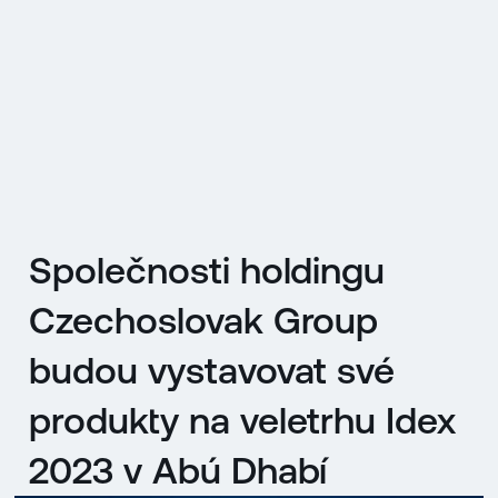
EN
MENU
ENGLISH
|
ČESKY
Společnosti holdingu
Czechoslovak Group
budou vystavovat své
produkty na veletrhu Idex
2023 v Abú Dhabí