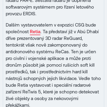
radaru PAR-E. Sestava radarů je doplněna
softwarovým systémem pro řízení letového
provozu ERDIS.
Dalším vystavovatelem v expozici CSG bude
společnost
Retia
. Ta představí již v Abú Dhabí
dříve prezentovaný 3D radar ReGuard,
tentokrát však nově zakomponovaný do
antidronového systému ReCas. Ten je určen
pro civilní i vojenské aplikace a může proti
dronům působit jak pomocí rušicích soft kill
prostředků, tak i prostřednictvím hard kill
nástrojů schopných jejich likvidace. Vedle toho
bude Retia vystavovat i speciální radarové
zařízení ReTwis 5, které je schopno detekovat
živé objekty a osoby za nekovovými
překážkami.