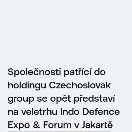
EN
MENU
ENGLISH
|
ČESKY
Společnosti patřící do
holdingu Czechoslovak
group se opět představí
na veletrhu Indo Defence
Expo & Forum v Jakartě