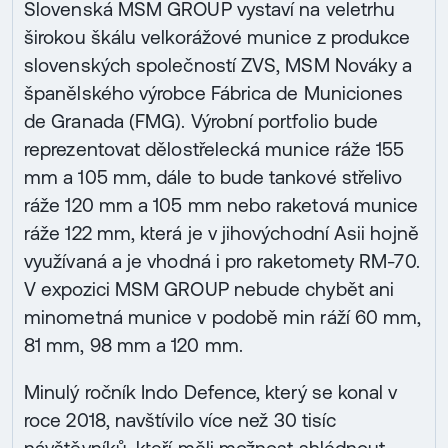
Slovenská MSM GROUP vystaví na veletrhu
širokou škálu velkorážové munice z produkce
slovenských společností ZVS, MSM Nováky a
španělského výrobce Fábrica de Municiones
de Granada (FMG). Výrobní portfolio bude
reprezentovat dělostřelecká munice ráže 155
mm a 105 mm, dále to bude tankové střelivo
ráže 120 mm a 105 mm nebo raketová munice
ráže 122 mm, která je v jihovýchodní Asii hojně
využívaná a je vhodná i pro raketomety RM-70.
V expozici MSM GROUP nebude chybět ani
minometná munice v podobě min ráží 60 mm,
81 mm, 98 mm a 120 mm.
Minulý ročník Indo Defence, který se konal v
roce 2018, navštívilo více než 30 tisíc