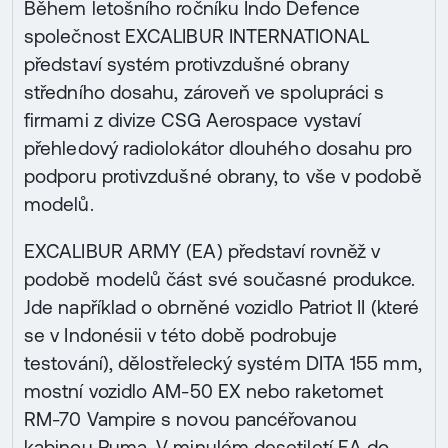
Během letošního ročníku Indo Defence
společnost EXCALIBUR INTERNATIONAL
představí systém protivzdušné obrany
středního dosahu, zároveň ve spolupráci s
firmami z divize CSG Aerospace vystaví
přehledový radiolokátor dlouhého dosahu pro
podporu protivzdušné obrany, to vše v podobě
modelů.
EXCALIBUR ARMY (EA) představí rovněž v
podobě modelů část své současné produkce.
Jde například o obrněné vozidlo Patriot II (které
se v Indonésii v této době podrobuje
testování), dělostřelecký systém DITA 155 mm,
mostní vozidlo AM-50 EX nebo raketomet
RM-70 Vampire s novou pancéřovanou
kabinou Puma. V minulém desetiletí EA do