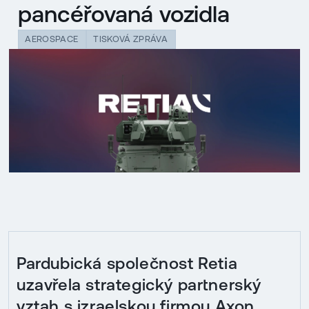
pancéřovaná vozidla
AEROSPACE
TISKOVÁ ZPRÁVA
Pardubická společnost Retia
uzavřela strategický partnerský
vztah s izraelskou firmou Axon