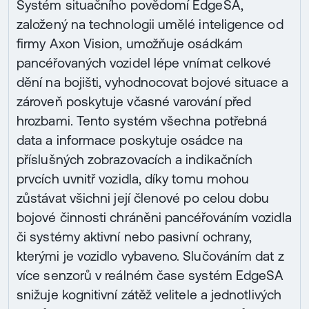
Systém situačního povědomí EdgeSA,
založený na technologii umělé inteligence od
firmy Axon Vision, umožňuje osádkám
pancéřovaných vozidel lépe vnímat celkové
dění na bojišti, vyhodnocovat bojové situace a
zároveň poskytuje včasné varování před
hrozbami. Tento systém všechna potřebná
data a informace poskytuje osádce na
příslušných zobrazovacích a indikačních
prvcích uvnitř vozidla, díky tomu mohou
zůstávat všichni její členové po celou dobu
bojové činnosti chráněni pancéřováním vozidla
či systémy aktivní nebo pasivní ochrany,
kterými je vozidlo vybaveno. Slučováním dat z
více senzorů v reálném čase systém EdgeSA
snižuje kognitivní zátěž velitele a jednotlivých