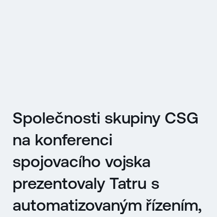
EN
MENU
ENGLISH
|
ČESKY
Společnosti skupiny CSG
na konferenci
spojovacího vojska
prezentovaly Tatru s
automatizovaným řízením,