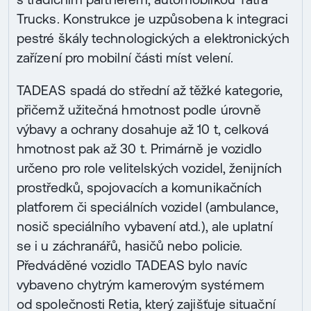
Trucks. Konstrukce je uzpůsobena k integraci
pestré škály technologických a elektronických
zařízení pro mobilní části míst velení.
TADEAS spadá do střední až těžké kategorie,
přičemž užitečná hmotnost podle úrovně
výbavy a ochrany dosahuje až 10 t, celková
hmotnost pak až 30 t. Primárně je vozidlo
určeno pro role velitelských vozidel, ženijních
prostředků, spojovacích a komunikačních
platforem či speciálních vozidel (ambulance,
nosič speciálního vybavení atd.), ale uplatní
se i u záchranářů, hasičů nebo policie.
Předváděné vozidlo TADEAS bylo navíc
vybaveno chytrým kamerovým systémem
od společnosti Retia, který zajišťuje situační