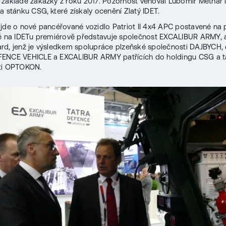
základě zakázky z roku 2017. Pozornost věnoval Lubomír Metnar
a stánku CSG, které získaly ocenění Zlatý IDET.
jde o nové pancéřované vozidlo Patriot II 4x4 APC postavené na
ré na IDETu premiérově představuje společnost EXCALIBUR ARMY, 
d, jenž je výsledkem spolupráce plzeňské společnosti DAJBYCH, 
ENCE VEHICLE a EXCALIBUR ARMY patřících do holdingu CSG a t
ti OPTOKON.