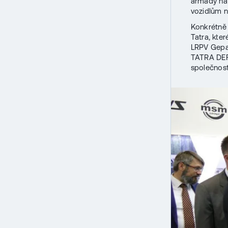
armády na 
vozidlům n
Konkrétně 
Tatra, kte
LRPV Gepar
TATRA DEF
společnos