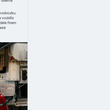
 i dvěma
 podvozku
a vozidlo
dále firem
aké