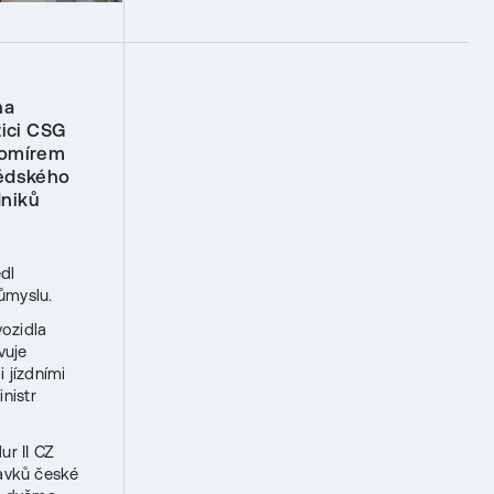
na
zici CSG
bomírem
védského
dniků
dl
ůmyslu.
vozidla
vuje
 jízdními
nistr
ur II CZ
avků české