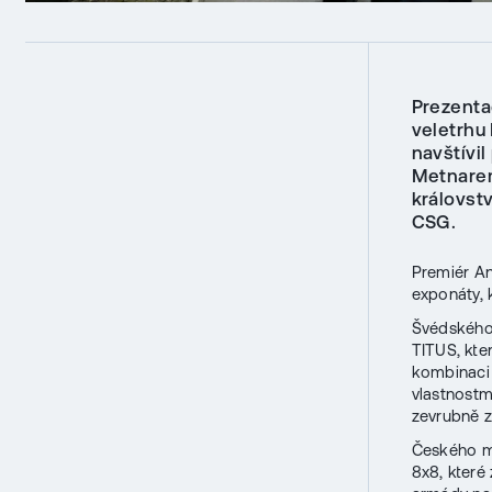
Prezent
veletrhu
navštívi
Metnarem
královstv
CSG.
Premiér An
exponáty, 
Švédského 
TITUS, kte
kombinaci 
vlastnostm
zevrubně z
Českého mi
8x8, kter