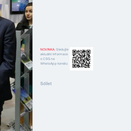
NOVINKA:
Sledujte
aktuální informace
o CSG na
WhatsApp kanálu
Sdílet