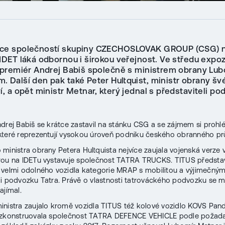
ace společností skupiny CZECHOSLOVAK GROUP (CSG) 
 IDET láká odbornou i širokou veřejnost. Ve středu expo
l premiér Andrej Babiš společně s ministrem obrany Lu
. Další den pak také Peter Hultquist, ministr obrany š
í, a opět ministr Metnar, který jednal s představiteli po
drej Babiš se krátce zastavil na stánku CSG a se zájmem si prohlé
které reprezentují vysokou úroveň podniku českého obranného pr
ministra obrany Petera Hultquista nejvíce zaujala vojenská verze 
rou na IDETu vystavuje společnost TATRA TRUCKS. TITUS předsta
velmi odolného vozidla kategorie MRAP s mobilitou a výjimečnými
i podvozku Tatra. Právě o vlastnosti tatrováckého podvozku se mi
ajímal.
nistra zaujalo kromě vozidla TITUS též kolové vozidlo KOVS Pand
é zkonstruovala společnost TATRA DEFENCE VEHICLE podle požad