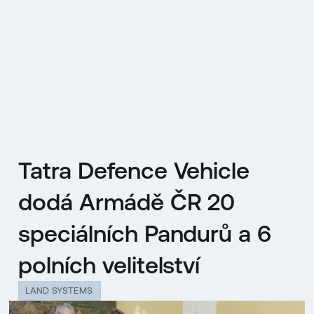
EN
MENU
ENGLISH
|
ČESKY
Tatra Defence Vehicle
dodá Armádě ČR 20
speciálních Pandurů a 6
polních velitelství
LAND SYSTEMS