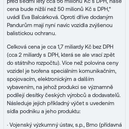
před sedmi lety cca 56 milionů Kč s DPH, naše
cena bude nižší než 50 milionů Kč s DPH,“
uvádí Eva Balcárková. Oproti dříve dodaným
Pandurům mají nyní navíc vozidla zvýšenou
balistickou ochranu.
Celková cena je cca 1,7 miliardy Kč bez DPH
(cca 2 miliardy s DPH, která se ale vrací zpět
do státního rozpočtu). Více než polovina ceny
vozidel je tvořena speciálním komunikačním,
spojovacím, elektronickým a dalším
vybavením, na jehož produkci se významně
podílejí desítky českých výrobců a dodavatelů.
Následuje jejich příkladný výčet s uvedením
sídla podniku a jeho produktu:
· Vojenský výzkumný ústav, s.p., Brno (přídavná