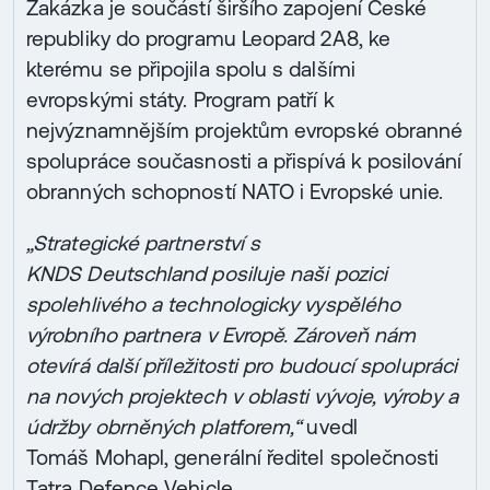
Zakázka je součástí širšího zapojení České
republiky do programu Leopard 2A8, ke
kterému se připojila spolu s dalšími
evropskými státy. Program patří k
nejvýznamnějším projektům evropské obranné
spolupráce současnosti a přispívá k posilování
obranných schopností NATO i Evropské unie.
„Strategické partnerství s
KNDS Deutschland posiluje naši pozici
spolehlivého a technologicky vyspělého
výrobního partnera v Evropě. Zároveň nám
otevírá další příležitosti pro budoucí spolupráci
na nových projektech v oblasti vývoje, výroby a
údržby obrněných platforem,“
uvedl
Tomáš Mohapl, generální ředitel společnosti
Tatra Defence Vehicle.