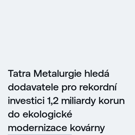
EN
MENU
ENGLISH
|
ČESKY
Tatra Metalurgie hledá
dodavatele pro rekordní
investici 1,2 miliardy korun
do ekologické
modernizace kovárny