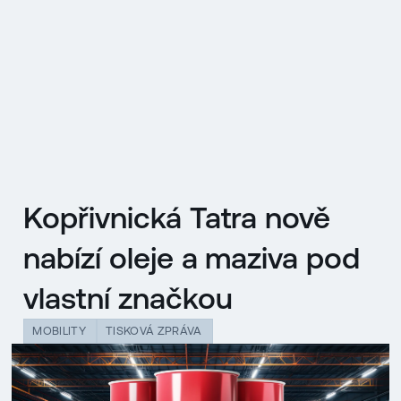
EN
MENU
ENGLISH
|
ČESKY
Kopřivnická Tatra nově
nabízí oleje a maziva pod
vlastní značkou
MOBILITY
TISKOVÁ ZPRÁVA