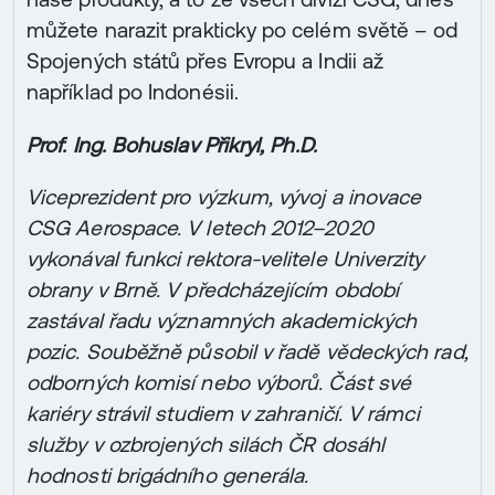
můžete narazit prakticky po celém světě – od
Spojených států přes Evropu a Indii až
například po Indonésii.
Prof. Ing. Bohuslav Přikryl, Ph.D.
Viceprezident pro výzkum, vývoj a inovace
CSG Aerospace. V letech 2012–2020
vykonával funkci rektora-velitele Univerzity
obrany v Brně. V předcházejícím období
zastával řadu významných akademických
pozic. Souběžně působil v řadě vědeckých rad,
odborných komisí nebo výborů. Část své
kariéry strávil studiem v zahraničí. V rámci
služby v ozbrojených silách ČR dosáhl
hodnosti brigádního generála.