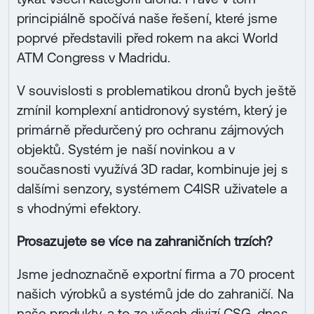
principiálně spočívá naše řešení, které jsme
poprvé představili před rokem na akci World
ATM Congress v Madridu.
V souvislosti s problematikou dronů bych ještě
zmínil komplexní antidronový systém, který je
primárně předurčený pro ochranu zájmových
objektů. Systém je naší novinkou a v
současnosti využívá 3D radar, kombinuje jej s
dalšími senzory, systémem C4ISR uživatele a
s vhodnými efektory.
Prosazujete se více na zahraničních trzích?
Jsme jednoznačně exportní firma a 70 procent
našich výrobků a systémů jde do zahraničí. Na
naše produkty, a to ze všech divizí CSG, dnes