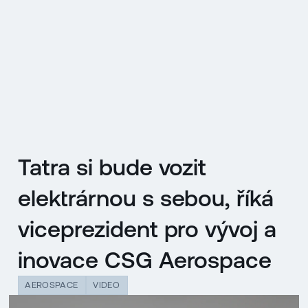
EN
MENU
ENGLISH
|
ČESKY
Tatra si bude vozit
elektrárnou s sebou, říká
viceprezident pro vývoj a
inovace CSG Aerospace
AEROSPACE
VIDEO