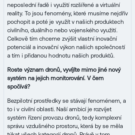
neposlední řadě i využití rozšířené a virtuální
reality. To jsou fenomény, které musíme nejdřív
pochopit a poté je využít v našich produktech
civilního, duálního nebo vojenského využití.
Celkově tím chceme zvýšit vlastní inovační
potenciál a inovační výkon našich společností
a tím i přidanou hodnotu našich produktů.
Roste význam dronů, vyvíjíte mimo jiné nový
systém na jejich monitorování. V čem
spočívá?
Bezpilotní prostředky se stávají fenoménem, a
to i v civilní oblasti. Naší ambicí je rozvíjet
systém řízení provozu dronů, tedy komplexní
správu vzdušného prostoru, která by se měla
týkat všech kategorií dronů. Právě v tom