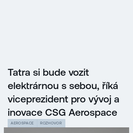
EN
MENU
ENGLISH
|
ČESKY
Tatra si bude vozit
elektrárnou s sebou, říká
viceprezident pro vývoj a
inovace CSG Aerospace
AEROSPACE
ROZHOVOR