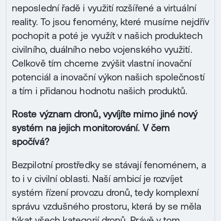
neposlední řadě i využití rozšířené a virtuální
reality. To jsou fenomény, které musíme nejdřív
pochopit a poté je využít v našich produktech
civilního, duálního nebo vojenského využití.
Celkově tím chceme zvýšit vlastní inovační
potenciál a inovační výkon našich společností
a tím i přidanou hodnotu našich produktů.
Roste význam dronů, vyvíjíte mimo jiné nový
systém na jejich monitorování. V čem
spočívá?
Bezpilotní prostředky se stávají fenoménem, a
to i v civilní oblasti. Naší ambicí je rozvíjet
systém řízení provozu dronů, tedy komplexní
správu vzdušného prostoru, která by se měla
týkat všech kategorií dronů. Právě v tom