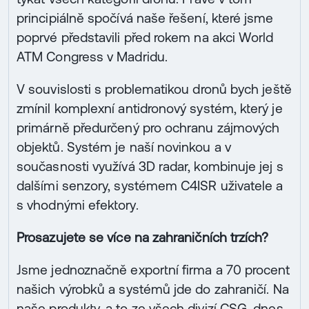
principiálně spočívá naše řešení, které jsme
poprvé představili před rokem na akci World
ATM Congress v Madridu.
V souvislosti s problematikou dronů bych ještě
zmínil komplexní antidronový systém, který je
primárně předurčený pro ochranu zájmových
objektů. Systém je naší novinkou a v
současnosti využívá 3D radar, kombinuje jej s
dalšími senzory, systémem C4ISR uživatele a
s vhodnými efektory.
Prosazujete se více na zahraničních trzích?
Jsme jednoznačně exportní firma a 70 procent
našich výrobků a systémů jde do zahraničí. Na
naše produkty, a to ze všech divizí CSG, dnes