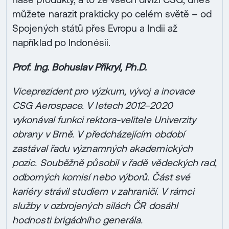
můžete narazit prakticky po celém světě – od
Spojených států přes Evropu a Indii až
například po Indonésii.
Prof. Ing. Bohuslav Přikryl, Ph.D.
Viceprezident pro výzkum, vývoj a inovace
CSG Aerospace. V letech 2012–2020
vykonával funkci rektora-velitele Univerzity
obrany v Brně. V předcházejícím období
zastával řadu významných akademických
pozic. Souběžně působil v řadě vědeckých rad,
odborných komisí nebo výborů. Část své
kariéry strávil studiem v zahraničí. V rámci
služby v ozbrojených silách ČR dosáhl
hodnosti brigádního generála.