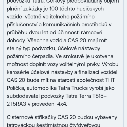
podvozku Tatra. Celkový předpokládaný objem
plnění zakázky je 100 těchto hasičských
vozidel včetně volitelného požárního
příslušenství a komunikačních prostředků v
průběhu dvou let od účinnosti rámcové
dohody. Všechna vozidla CAS 20 mají mít
stejný typ podvozku, účelové nástavby i
požárního čerpadla. Ve smlouvě je ukotvena
možnost doplnit vozy volitelnými prvky. Výrobu
karosérie účelové nástavby a finalizaci vozidel
CAS 20 bude mít na starosti společnost THT
Polička, automobilka Tatra Trucks vyrobí jako
subdodavatel podvozky Tatra Terra T815–
2T5RA3 v provedení 4x4.
Cisternové stříkačky CAS 20 budou vybaveny
tatrováckou šestimístnou čtyřdveřovou