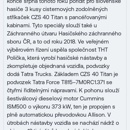
konce srpna tohoto roku pořídit pro slovenské
hasiče 3 kusy cisternových zodolněných
stříkaček CZS 40 Titan s pancéřovanými
kabinami. Tyto speciály slouží také u
Záchranného útvaru Hasičského záchranného
sboru ČR, a to od roku 2018. Ve veřejném
výběrovém řízení uspěla společnost THT
Polička, která vyrobí hasičské nástavby a
zkompletuje objednaná vozidla, podvozky
dodá Tatra Trucks. Základem CZS 40 Titan je
podvozek Tatra Force T815–7M0RC1.371 se
čtyřmi řiditelnými nápravami. K pohonu slouží
šestiválcový dieselový motor Cummins
ISM500 o výkonu 373 kW, ten je propojen s
plně automatickou převodovkou Allison. V
útrobách nástavby vozidla se nachází nádrž o