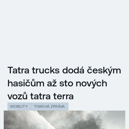
EN
MENU
ENGLISH
|
ČESKY
Tatra trucks dodá českým
hasičům až sto nových
vozů tatra terra
MOBILITY
TISKOVÁ ZPRÁVA