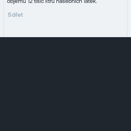
objemu 12 tisíc litrů hasebních látek.
Sdílet