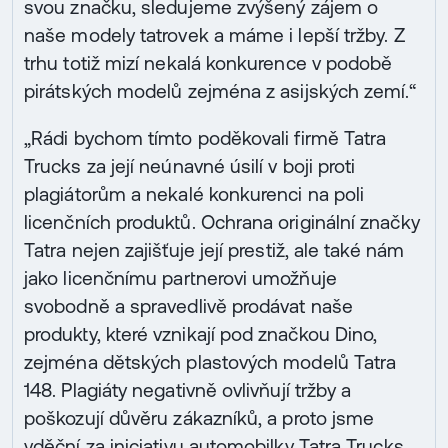
svou značku, sledujeme zvýšený zájem o
naše modely tatrovek a máme i lepší tržby. Z
trhu totiž mizí nekalá konkurence v podobě
pirátských modelů zejména z asijských zemí.“
„Rádi bychom tímto poděkovali firmě Tatra
Trucks za její neúnavné úsilí v boji proti
plagiátorům a nekalé konkurenci na poli
licenčních produktů. Ochrana originální značky
Tatra nejen zajišťuje její prestiž, ale také nám
jako licenčnímu partnerovi umožňuje
svobodně a spravedlivě prodávat naše
produkty, které vznikají pod značkou Dino,
zejména dětských plastových modelů Tatra
148. Plagiáty negativně ovlivňují tržby a
poškozují důvěru zákazníků, a proto jsme
vděční za iniciativu automobilky Tatra Trucks,