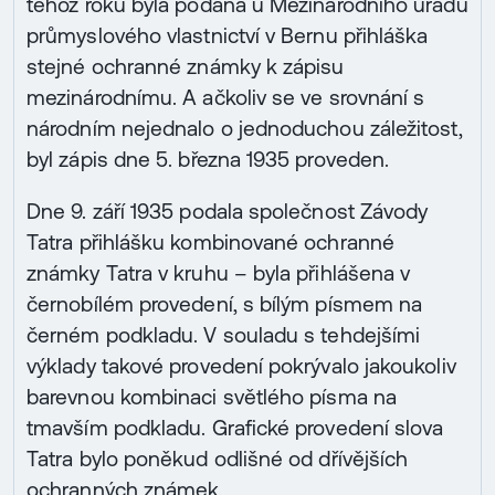
téhož roku byla podána u Mezinárodního úřadu
průmyslového vlastnictví v Bernu přihláška
stejné ochranné známky k zápisu
mezinárodnímu. A ačkoliv se ve srovnání s
národním nejednalo o jednoduchou záležitost,
byl zápis dne 5. března 1935 proveden.
Dne 9. září 1935 podala společnost Závody
Tatra přihlášku kombinované ochranné
známky Tatra v kruhu – byla přihlášena v
černobílém provedení, s bílým písmem na
černém podkladu. V souladu s tehdejšími
výklady takové provedení pokrývalo jakoukoliv
barevnou kombinaci světlého písma na
tmavším podkladu. Grafické provedení slova
Tatra bylo poněkud odlišné od dřívějších
ochranných známek.