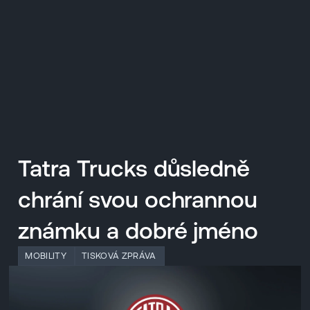
EN
MENU
ENGLISH
|
ČESKY
Tatra Trucks důsledně
chrání svou ochrannou
známku a dobré jméno
MOBILITY
TISKOVÁ ZPRÁVA