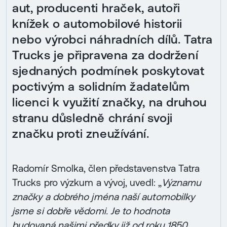
aut, producenti hraček, autoři
knížek o automobilové historii
nebo výrobci náhradních dílů. Tatra
Trucks je připravena za dodržení
sjednaných podmínek poskytovat
poctivým a solidním žadatelům
licenci k využití značky, na druhou
stranu důsledně chrání svoji
značku proti zneužívání.
Radomír Smolka, člen představenstva Tatra
Trucks pro výzkum a vývoj, uvedl: „
Významu
značky a dobrého jména naší automobilky
jsme si dobře vědomi. Je to hodnota
budovaná našimi předky již od roku 1850.