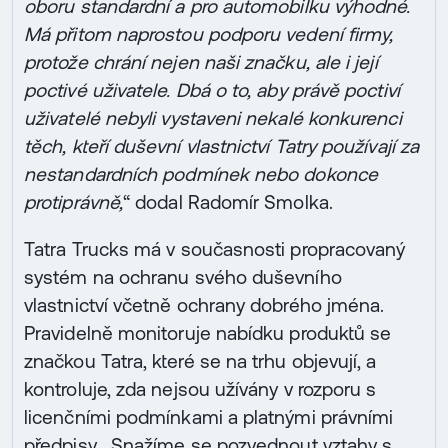
oboru standardní a pro automobilku výhodné.
Má přitom naprostou podporu vedení firmy,
protože chrání nejen naši značku, ale i její
poctivé uživatele. Dbá o to, aby právě poctiví
uživatelé nebyli vystaveni nekalé konkurenci
těch, kteří duševní vlastnictví Tatry používají za
nestandardních podmínek nebo dokonce
protiprávně,
“ dodal Radomír Smolka.
Tatra Trucks má v současnosti propracovaný
systém na ochranu svého duševního
vlastnictví včetně ochrany dobrého jména.
Pravidelně monitoruje nabídku produktů se
značkou Tatra, které se na trhu objevují, a
kontroluje, zda nejsou užívány v rozporu s
licenčními podmínkami a platnými právními
předpisy. „Snažíme se pozvednout vztahy s