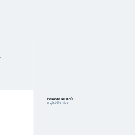
ACE
UDRŽITELNOST
PRO INVESTORY
KARIÉRA
NEWSROOM
KONTAKT
EN
Aktuální zprávy a příběhy
iance program
Výroční zpráva 2024
Investorský Newsletter
VYBRANÁ FINANČNÍ ZPRÁVA
FINANČNÍ ZPRÁVY
CZECHOSLOVAK GROUP chystá
novou emisi korunových zajištěných
í
dluhopisů
Posuňte se dolů
a zjistěte více