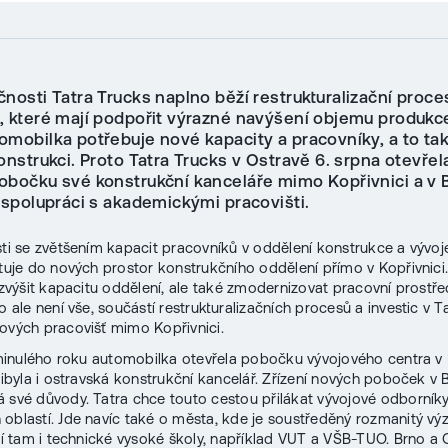
nosti Tatra Trucks naplno běží restrukturalizační proce
e, které mají podpořit výrazné navýšení objemu produkce
omobilka potřebuje nové kapacity a pracovníky, a to ta
onstrukci. Proto Tatra Trucks v Ostravě 6. srpna otevřel
obočku své konstrukční kanceláře mimo Kopřivnici a v 
 spolupráci s akademickými pracovišti.
sti se zvětšením kapacit pracovníků v oddělení konstrukce a vývoj
stuje do nových prostor konstrukčního oddělení přímo v Kopřivnici.
l zvýšit kapacitu oddělení, ale také zmodernizovat pracovní prostře
o ale není vše, součástí restrukturalizačních procesů a investic v Tat
nových pracovišť mimo Kopřivnici.
u minulého roku automobilka otevřela pobočku vývojového centra v
přibyla i ostravská konstrukční kancelář. Zřízení nových poboček v 
 své důvody. Tatra chce touto cestou přilákat vývojové odborníky
oblastí. Jde navíc také o města, kde je soustředěný rozmanitý v
dlí tam i technické vysoké školy, například VUT a VŠB-TUO. Brno a 