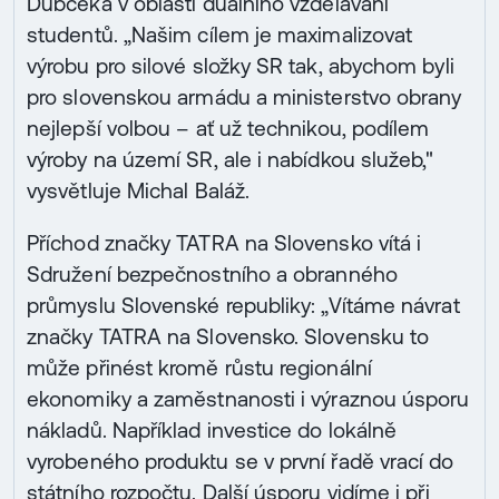
Dubčeka v oblasti duálního vzdělávání
studentů. „Našim cílem je maximalizovat
výrobu pro silové složky SR tak, abychom byli
pro slovenskou armádu a ministerstvo obrany
nejlepší volbou – ať už technikou, podílem
výroby na území SR, ale i nabídkou služeb,"
vysvětluje Michal Baláž.
Příchod značky TATRA na Slovensko vítá i
Sdružení bezpečnostního a obranného
průmyslu Slovenské republiky: „Vítáme návrat
značky TATRA na Slovensko. Slovensku to
může přinést kromě růstu regionální
ekonomiky a zaměstnanosti i výraznou úsporu
nákladů. Například investice do lokálně
vyrobeného produktu se v první řadě vrací do
státního rozpočtu. Další úsporu vidíme i při