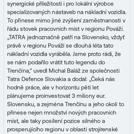
synergické příležitosti i pro lokální výrobce
specializovaných nástaveb na nákladní vozidla.
To přinese mimo jiné zvýšení zaměstnanosti v
řádu stovek pracovních míst v regionu Pováží.
„TATRA jednoznačně patří na Slovensko, vždyť
právě v regionu Pováží se dlouhá léta tato
nákladní vozidla vyráběla. Jsme proto rádi, že
se nám podařilo vrátit tuto legendu do
Trenčína," uvedl Michal Baláž ze společnosti
Tatra Defence Slovakia a dodal: „Čeká nás
hodně práce, ale v horizontu pěti let
plánujeme proinvestovat 3 miliony eur.
Slovensku, a zejména Trenčínu a jeho okolí to
přinese nejen množství nových pracovních
míst, ale taky posílení pozice silného a
prosperujícího regionu v oblasti strojírenské