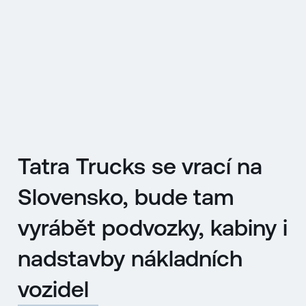
EN
MENU
ENGLISH
|
ČESKY
Tatra Trucks se vrací na
Slovensko, bude tam
vyrábět podvozky, kabiny i
nadstavby nákladních
vozidel