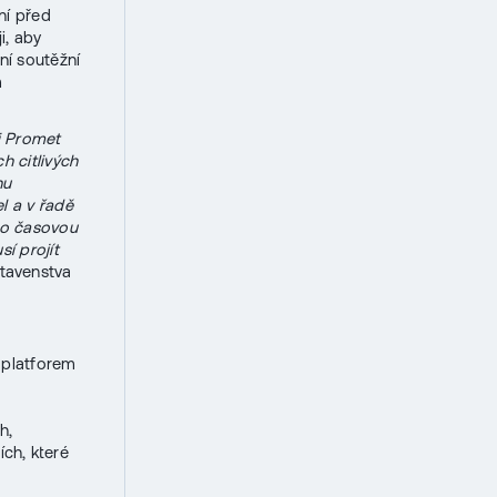
ní před
i, aby
ní soutěžní
m
i Promet
h citlivých
hu
l a v řadě
to časovou
í projít
tavenstva
 platforem
h,
ch, které