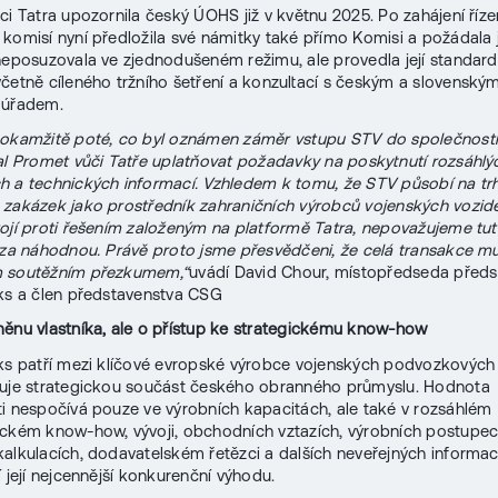
ci Tatra upozornila český ÚOHS již v květnu 2025. Po zahájení říze
komisí nyní předložila své námitky také přímo Komisi a požádala j
neposuzovala ve zjednodušeném režimu, ale provedla její standard
četně cíleného tržního šetření a konzultací s českým a slovenský
 úřadem.
 okamžitě poté, co byl oznámen záměr vstupu STV do společnost
al Promet vůči Tatře uplatňovat požadavky na poskytnutí rozsáhlýc
 a technických informací. Vzhledem k tomu, že STV působí na tr
zakázek jako prostředník zahraničních výrobců vojenských vozide
tojí proti řešením založeným na platformě Tatra, nepovažujeme tu
 za náhodnou. Právě proto jsme přesvědčeni, že celá transakce mus
 soutěžním přezkumem,“
uvádí David Chour, místopředseda předs
ks a člen představenstva CSG
ěnu vlastníka, ale o přístup ke strategickému know-how
ks patří mezi klíčové evropské výrobce vojenských podvozkových
vuje strategickou součást českého obranného průmyslu. Hodnota
i nespočívá pouze ve výrobních kapacitách, ale také v rozsáhlém
ckém know-how, vývoji, obchodních vztazích, výrobních postupec
alkulacích, dodavatelském řetězci a dalších neveřejných informací
í její nejcennější konkurenční výhodu.