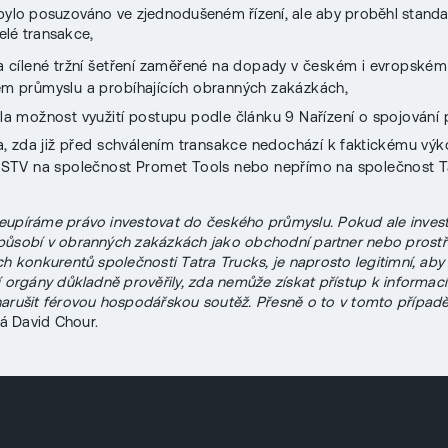
bylo posuzováno ve zjednodušeném řízení, ale aby proběhl standa
lé transakce,
a cílené tržní šetření zaměřené na dopady v českém i evropském
m průmyslu a probíhajících obranných zakázkách,
la možnost využití postupu podle článku 9 Nařízení o spojování 
a, zda již před schválením transakce nedochází k faktickému výk
 STV na společnost Promet Tools nebo nepřímo na společnost T
upíráme právo investovat do českého průmyslu. Pokud ale inves
ůsobí v obranných zakázkách jako obchodní partner nebo prostř
ch konkurentů společnosti Tatra Trucks, je naprosto legitimní, aby
í orgány důkladně prověřily, zda nemůže získat přístup k informací
arušit férovou hospodářskou soutěž. Přesně o to v tomto případ
á David Chour.