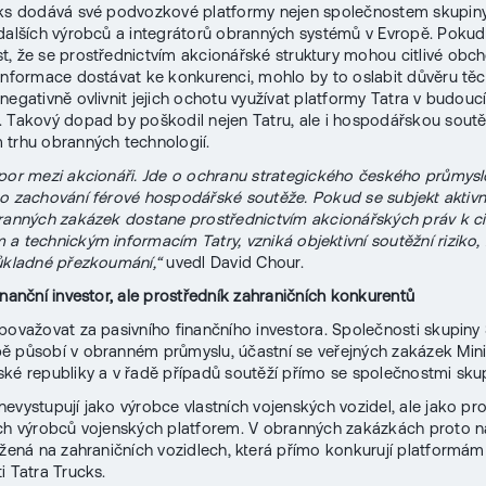
ks dodává své podvozkové platformy nejen společnostem skupiny
dalších výrobců a integrátorů obranných systémů v Evropě. Pokud 
, že se prostřednictvím akcionářské struktury mohou citlivé obc
informace dostávat ke konkurenci, mohlo by to oslabit důvěru tě
 negativně ovlivnit jejich ochotu využívat platformy Tatra v budouc
. Takový dopad by poškodil nejen Tatru, ale i hospodářskou sout
trhu obranných technologií.
por mezi akcionáři. Jde o ochranu strategického českého průmys
o zachování férové hospodářské soutěže. Pokud se subjekt aktivn
ranných zakázek dostane prostřednictvím akcionářských práv k ci
a technickým informacím Tatry, vzniká objektivní soutěžní riziko, 
ůkladné přezkoumání,“
uvedl David Chour.
inanční investor, ale prostředník zahraničních konkurentů
považovat za pasivního finančního investora. Společnosti skupiny
 působí v obranném průmyslu, účastní se veřejných zakázek Mini
ké republiky a v řadě případů soutěží přímo se společnostmi sku
evystupují jako výrobce vlastních vojenských vozidel, ale jako pr
ch výrobců vojenských platforem. V obranných zakázkách proto na
ožená na zahraničních vozidlech, která přímo konkurují platformám
i Tatra Trucks.