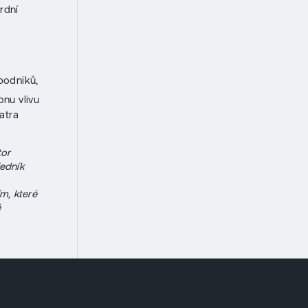
rdní
podniků,
onu vlivu
atra
tor
edník
m, které
ě