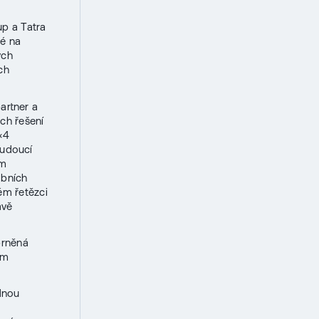
up a Tatra
né na
ých
ch
artner a
ich řešení
×4
budoucí
ím
obních
ém řetězci
avě
brněná
ím
dnou