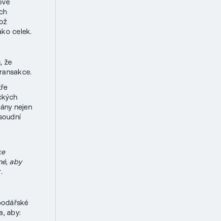
ové
ách
hož
ako celek.
, že
ransakce.
tře
ckých
vány nejen
soudní
ke
né, aby
.
podářské
, aby: