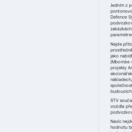
Jedním z p
pontonovou
Defence Sy
podvozkové
zakázkách 
parametrec
Nejde přit
prostřední
jako nabíd
(Mbombe 4
projekty A
akcionářsk
nákladech,
společnost
budoucích
STV součas
vozidla př
podvozkové
Navíc nej
hodnotu ta