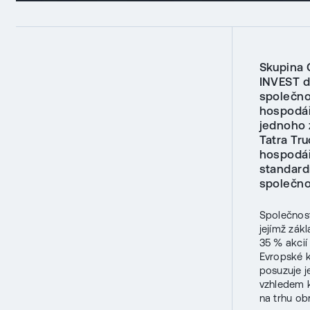
Skupina 
INVEST d
společno
hospodář
jednoho 
Tatra Tr
hospodář
standard
společno
Společnost
jejímž zák
35 % akcií
Evropské k
posuzuje j
vzhledem k
na trhu ob