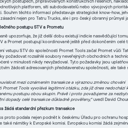
ckých postupech, připravovaných konstrukčních řešeních, náklad
jednotlivých platforem, síti subdodavatelů nebo vývojových priorit
i. Souhrn těchto informací představuje strategické know-how, je
 zásadní nejen pro Tatru Trucks, ale i pro český obranný průmysl j
polečného postupu STV a Prometu
ně upozorňuje, že již delší dobu existují indicie nasvědčující tomu
V a Promet postupují koordinovaně ještě před dokončením celé t
í vstupu STV do společnosti Promet Tools začal Promet vůči Ta
ky požadovat rozsáhlé soubory neveřejných obchodních a techni
 které v minulosti nikdy nevyžadoval. Tyto požadavky jsou uplatňo
ctvím žádostí adresovaných představenstvu společnosti, ale také 
ouvislost mezi oznámením transakce a výraznou změnou chování
i Promet Tools vyvolává legitimní otázku, zda již dnes nedochází 
anému postupu obou skupin. Právě i proto považujeme za nezbyt
žní dopady celé transakce důkladně prověřeny,“
uvedl David Chour
ks žádá standardní přezkum transakce
cks proto podala nejen podnět k českému Úřadu pro ochranu hos
le také námitky k Evropské komisi. Evropskou komisi žádá zejména