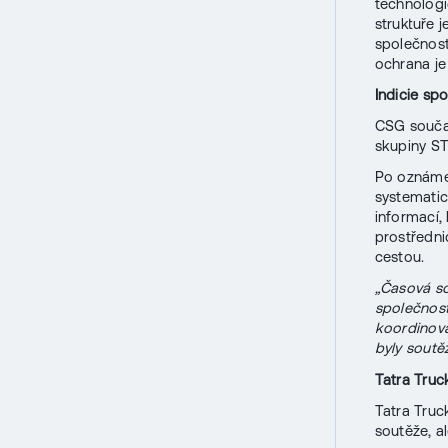
technologi
struktuře 
společnost
ochrana je
Indicie s
CSG součas
skupiny ST
Po oznámen
systematic
informací,
prostředni
cestou.
„Časová s
společnost
koordinov
byly soutě
Tatra Truc
Tatra Tru
soutěže, a