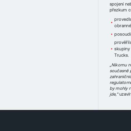
spojení ne
přezkum ce
provedl
obranné
posoudi
prověřil
skupiny
Trucks.
„Nikomu ne
současně p
zahraniční
regulatorn
by mohly n
jde,“
uzavír