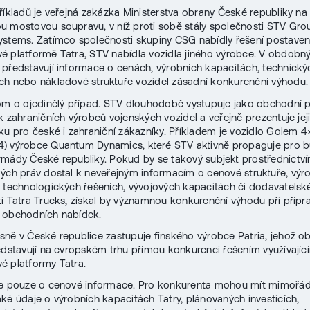
říkladů je veřejná zakázka Ministerstva obrany České republiky na
 mostovou soupravu, v níž proti sobě stály společnosti STV Gro
stems. Zatímco společnosti skupiny CSG nabídly řešení postave
 platformě Tatra, STV nabídla vozidla jiného výrobce. V obdobn
představují informace o cenách, výrobních kapacitách, technický
h nebo nákladové struktuře vozidel zásadní konkurenční výhodu.
om o ojedinělý případ. STV dlouhodobě vystupuje jako obchodní p
k zahraničních výrobců vojenských vozidel a veřejně prezentuje jej
ku pro české i zahraniční zákazníky. Příkladem je vozidlo Golem 4
) výrobce Quantum Dynamics, které STV aktivně propaguje pro 
rmády České republiky. Pokud by se takový subjekt prostřednictv
ých práv dostal k neveřejným informacím o cenové struktuře, výr
 technologických řešeních, vývojových kapacitách či dodavatelsk
i Tatra Trucks, získal by významnou konkurenční výhodu při přípr
 obchodních nabídek.
ně v České republice zastupuje finského výrobce Patria, jehož o
edstavují na evropském trhu přímou konkurenci řešením využívajíc
 platformy Tatra.
de pouze o cenové informace. Pro konkurenta mohou mít mimořá
ké údaje o výrobních kapacitách Tatry, plánovaných investicích,