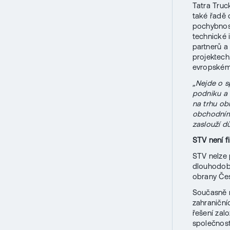
Tatra Truc
také řadě 
pochybnost
technické 
partnerů a
projektech
evropském 
„Nejde o s
podniku a 
na trhu ob
obchodním 
zaslouží d
STV není f
STV nelze 
dlouhodobě
obrany Čes
Současně n
zahraniční
řešení zal
společnost