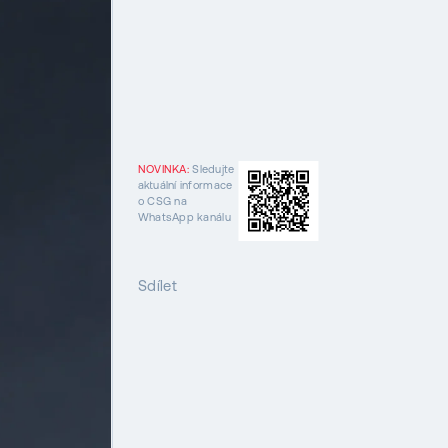
NOVINKA:
Sledujte
aktuální informace
o CSG na
WhatsApp kanálu
Sdílet