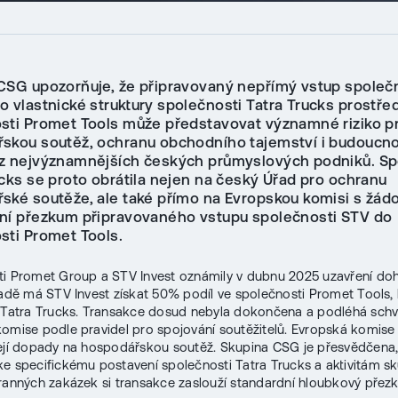
CSG upozorňuje, že připravovaný nepřímý vstup společ
o vlastnické struktury společnosti Tatra Trucks prostře
sti Promet Tools může představovat významné riziko p
skou soutěž, ochranu obchodního tajemství i budoucn
z nejvýznamnějších českých průmyslových podniků. S
ucks se proto obrátila nejen na český Úřad pro ochranu
ské soutěže, ale také přímo na Evropskou komisi s žádo
ní přezkum připravovaného vstupu společnosti STV do
sti Promet Tools.
i Promet Group a STV Invest oznámily v dubnu 2025 uzavření do
ladě má STV Invest získat 50% podíl ve společnosti Promet Tools, 
 Tatra Trucks. Transakce dosud nebyla dokončena a podléhá schv
omise podle pravidel pro spojování soutěžitelů. Evropská komise 
ejí dopady na hospodářskou soutěž. Skupina CSG je přesvědčena,
e specifickému postavení společnosti Tatra Trucks a aktivitám s
ranných zakázek si transakce zaslouží standardní hloubkový přez