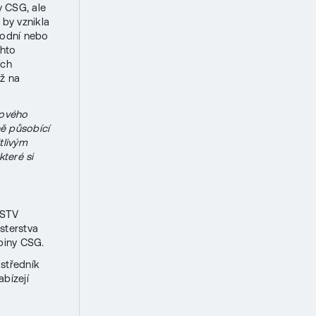
 CSG, ale
by vznikla
hodní nebo
chto
ích
ěž na
lového
ě působící
tlivým
které si
 STV
sterstva
piny CSG.
ostředník
bízejí