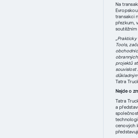
Na transak
Evropskou 
transakci 
přezkum, v
soutěžním
„Prakticky
Tools, zač
obchodních
obranných 
projektů s
souvislost
důkladným
Tatra Truc
Nejde o zm
Tatra Truc
a předsta
společnost
technologi
cenových k
představuj