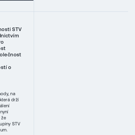
nosti STV
dnictvím
ro
ost
polečnost
stí o
hody, na
která drží
álení
nyní
 že
kupiny STV
kum.