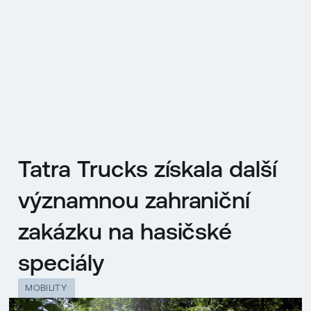
EN
MENU
ENGLISH
|
ČESKY
Tatra Trucks získala další
významnou zahraniční
zakázku na hasičské
speciály
MOBILITY