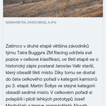
52594435709_D4E9C35532_K.JPG
Zatímco v druhé etapě většina závodníků
týmu Tatra Buggyra ZM Racing udržela své
pozice v celkové klasifikaci, ve třetí etapě se o
historický zápis postaral Jaroslav Valtr starší,
který obsadil třetí místo. Díky tomu se dostal
do čela celkového pořadí v kategorii kamionů
po 3. etapě. Martin Šoltys ve stejné kategorii
obsadil sedmé místo. V celkovém pořadí si
polepšili i piloti lehkých prototypů Josef
Macháček a teprve osmnáctiletá Aliyyah