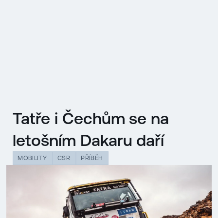
EN
MENU
ENGLISH
|
ČESKY
Tatře i Čechům se na
letošním Dakaru daří
MOBILITY
CSR
PŘÍBĚH