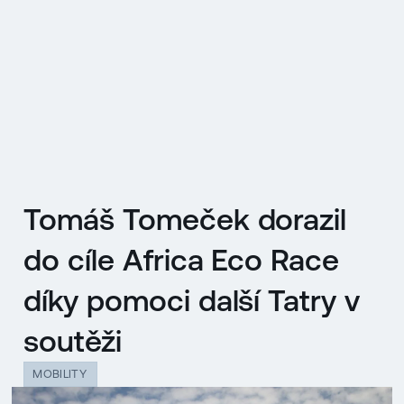
EN
MENU
ENGLISH
|
ČESKY
Tomáš Tomeček dorazil
do cíle Africa Eco Race
díky pomoci další Tatry v
soutěži
MOBILITY