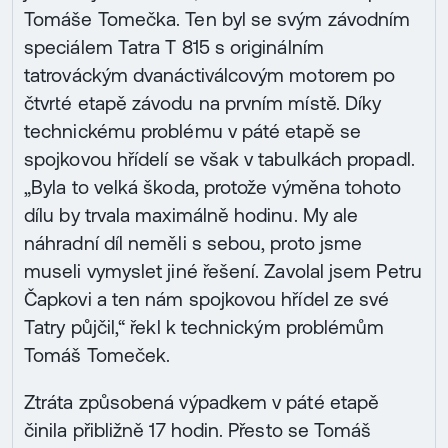
Tomáše Tomečka. Ten byl se svým závodním
speciálem Tatra T 815 s originálním
tatrováckým dvanáctiválcovým motorem po
čtvrté etapě závodu na prvním místě. Díky
technickému problému v páté etapě se
spojkovou hřídelí se však v tabulkách propadl.
„Byla to velká škoda, protože výměna tohoto
dílu by trvala maximálně hodinu. My ale
náhradní díl neměli s sebou, proto jsme
museli vymyslet jiné řešení. Zavolal jsem Petru
Čapkovi a ten nám spojkovou hřídel ze své
Tatry půjčil,“ řekl k technickým problémům
Tomáš Tomeček.
Ztráta způsobená výpadkem v páté etapě
činila přibližně 17 hodin. Přesto se Tomáš