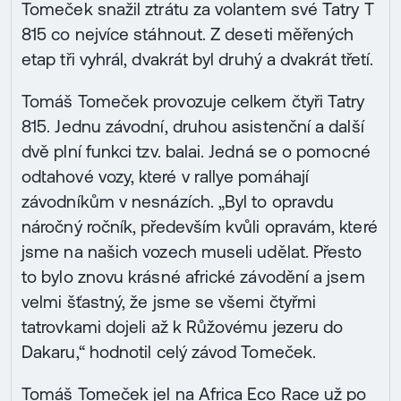
Tomeček snažil ztrátu za volantem své Tatry T
815 co nejvíce stáhnout. Z deseti měřených
etap tři vyhrál, dvakrát byl druhý a dvakrát třetí.
Tomáš Tomeček provozuje celkem čtyři Tatry
815. Jednu závodní, druhou asistenční a další
dvě plní funkci tzv. balai. Jedná se o pomocné
odtahové vozy, které v rallye pomáhají
závodníkům v nesnázích. „Byl to opravdu
náročný ročník, především kvůli opravám, které
jsme na našich vozech museli udělat. Přesto
to bylo znovu krásné africké závodění a jsem
velmi šťastný, že jsme se všemi čtyřmi
tatrovkami dojeli až k Růžovému jezeru do
Dakaru,“ hodnotil celý závod Tomeček.
Tomáš Tomeček jel na Africa Eco Race už po