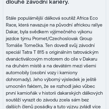
dlouhé závodní kariéry.
Stále populárnější dálková soutěž Africa Eco
Race, která navazuje na původní africkou rallye
Dakar, byla svědkem výjimečného výkonu
jezdce týmu Promet/Czechoslovak Group
Tomáše Tomečka. Ten dovedl svůj závodní
speciál Tatra T 815 s originálním tatrováckým
dvanáctiválcovým motorem do cíle v Dakaru
na druhém místě a na devátém mezi všemi
automobily (osobní vozy i kamiony
dohromady). Jeho výborný výsledek je ještě
umocněn faktem, že se rozhodl jako vůbec
první kamioňák v historii dakarských dálkových
soutěží vyrazit do závodu zcela sám bez
dalších členů posádky a tuto výzvu zvládl více