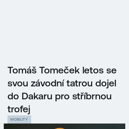
EN
MENU
ENGLISH
|
ČESKY
Tomáš Tomeček letos se
svou závodní tatrou dojel
do Dakaru pro stříbrnou
trofej
MOBILITY