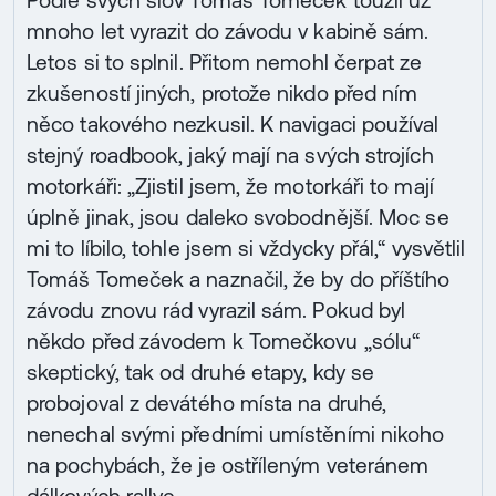
Podle svých slov Tomáš Tomeček toužil už
mnoho let vyrazit do závodu v kabině sám.
Letos si to splnil. Přitom nemohl čerpat ze
zkušeností jiných, protože nikdo před ním
něco takového nezkusil. K navigaci používal
stejný roadbook, jaký mají na svých strojích
motorkáři: „Zjistil jsem, že motorkáři to mají
úplně jinak, jsou daleko svobodnější. Moc se
mi to líbilo, tohle jsem si vždycky přál,“ vysvětlil
Tomáš Tomeček a naznačil, že by do příštího
závodu znovu rád vyrazil sám. Pokud byl
někdo před závodem k Tomečkovu „sólu“
skeptický, tak od druhé etapy, kdy se
probojoval z devátého místa na druhé,
nenechal svými předními umístěními nikoho
na pochybách, že je ostříleným veteránem