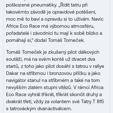
poškozené pneumatiky. „Řídit tatru při
takovémto závodě je opravdové potěšení,
moc mě to baví a opravdu si to užívám. Navíc
Africa Eco Race má výbornou atmosféru,
pořadatelé i závodníci tu mají k sobě blízko a
pomáhají si,“ dodal Tomáš Tomeček.
Tomáš Tomeček je zkušený pilot dálkových
soutěží, má na svém kontě už dvacet dva
startů, z toho jako pilot dosáhl s tatrou v rallye
Dakar na stříbrnou i bronzovou příčku a jako
navigátor stanul na stříbrném a také na tom
nevyšším zlatém stupni vítězů. V rámci Africa
Eco Race vyhrál třikrát, třikrát skončil druhý a
dvakrát třetí, vždy za volantem své Tatry T 815
s tatrováckým dvanáctiválcem.