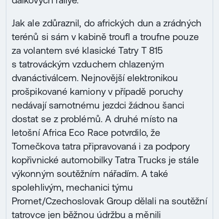
dálkových rallye.
Jak ale zdůraznil, do afrických dun a zrádných
terénů si sám v kabině troufl a troufne pouze
za volantem své klasické Tatry T 815
s tatrováckým vzduchem chlazeným
dvanáctiválcem. Nejnovější elektronikou
prošpikované kamiony v případě poruchy
nedávají samotnému jezdci žádnou šanci
dostat se z problémů. A druhé místo na
letošní Africa Eco Race potvrdilo, že
Tomečkova tatra připravovaná i za podpory
kopřivnické automobilky Tatra Trucks je stále
výkonným soutěžním nářadím. A také
spolehlivým, mechanici týmu
Promet/Czechoslovak Group dělali na soutěžní
tatrovce jen běžnou údržbu a měnili