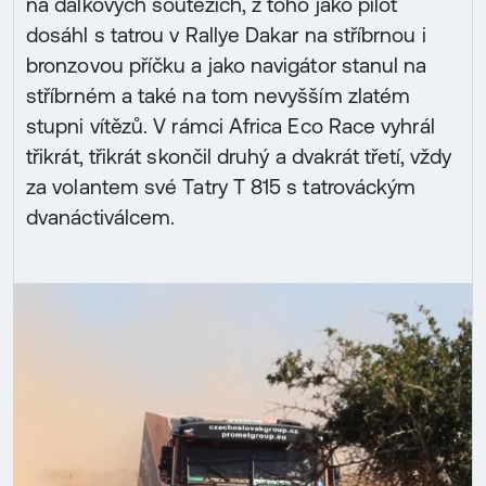
na dálkových soutěžích, z toho jako pilot
dosáhl s tatrou v Rallye Dakar na stříbrnou i
bronzovou příčku a jako navigátor stanul na
stříbrném a také na tom nevyšším zlatém
stupni vítězů. V rámci Africa Eco Race vyhrál
třikrát, třikrát skončil druhý a dvakrát třetí, vždy
za volantem své Tatry T 815 s tatrováckým
dvanáctiválcem.