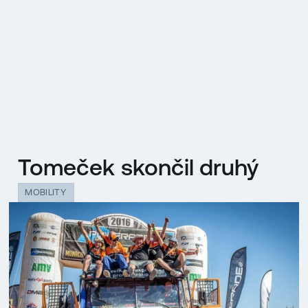
EN
MENU
ENGLISH
|
ČESKY
Tomeček skončil druhý
MOBILITY