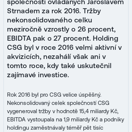
společností ovládaných Jaroslavem
Strnadem za rok 2016. Tržby
nekonsolidovaného celku
meziročně vzrostly o 26 procent,
EBIDTA pak o 27 procent. Holding
CSG byl v roce 2016 velmi aktivní v
akvizicích, nezahálí však ani v
tomto roce, kdy také uskutečnil
zajímavé investice.
Rok 2016 byl pro CSG velice úspěšný.
Nekonsolidovaný celek společností CSG
vygeneroval tržby v hodnotě 15,4 miliardy Kč,
EBITDA vystoupala na 1,9 miliardy Kč a podniky
holdingu zaměstnávaly téměř pět tisíc