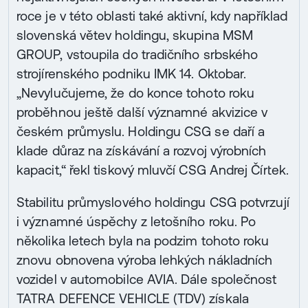
roce je v této oblasti také aktivní, kdy například
slovenská větev holdingu, skupina MSM
GROUP, vstoupila do tradičního srbského
strojírenského podniku IMK 14. Oktobar.
„Nevylučujeme, že do konce tohoto roku
proběhnou ještě další významné akvizice v
českém průmyslu. Holdingu CSG se daří a
klade důraz na získávání a rozvoj výrobních
kapacit,“ řekl tiskový mluvčí CSG Andrej Čírtek.
Stabilitu průmyslového holdingu CSG potvrzují
i významné úspěchy z letošního roku. Po
několika letech byla na podzim tohoto roku
znovu obnovena výroba lehkých nákladních
vozidel v automobilce AVIA. Dále společnost
TATRA DEFENCE VEHICLE (TDV) získala