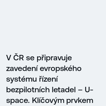
EN
MENU
ENGLISH
|
ČESKY
V ČR se připravuje
zavedení evropského
systému řízení
bezpilotních letadel – U-
space. Klíčovým prvkem