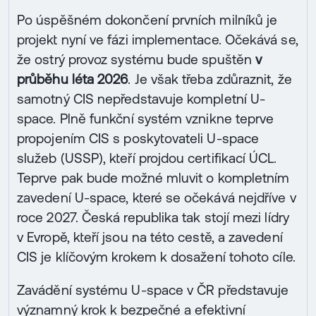
Po úspěšném dokončení prvních milníků je
projekt nyní ve fázi implementace. Očekává se,
že ostrý provoz systému bude spuštěn
v
průběhu léta 2026
. Je však třeba zdůraznit, že
samotný CIS nepředstavuje kompletní U-
space. Plně funkční systém vznikne teprve
propojením CIS s poskytovateli U-space
služeb (USSP), kteří projdou certifikací ÚCL.
Teprve pak bude možné mluvit o kompletním
zavedení U-space, které se očekává nejdříve v
roce 2027. Česká republika tak stojí mezi lídry
v Evropě, kteří jsou na této cestě, a zavedení
CIS je klíčovým krokem k dosažení tohoto cíle.
Zavádění systému U-space v ČR představuje
významný krok k bezpečné a efektivní