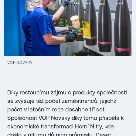
VOP NOVÁKY
Díky rostoucímu zájmu o produkty společnosti
se zvyšuje též počet zaměstnanců, jejichž
počet v letošním roce dosáhne tří set.
Společnost VOP Nováky díky tomu přispěla k
ekonomické transformaci Horní Nitry, kde
došlo k útlumu důlního průmyslu. Deset