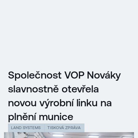
EN
MENU
ENGLISH
|
ČESKY
Společnost VOP Nováky
slavnostně otevřela
novou výrobní linku na
plnění munice
LAND SYSTEMS
TISKOVÁ ZPRÁVA