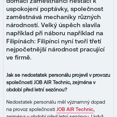
domácí zaměstnanci nestačí k
uspokojení poptávky, společnost
zaměstnává mechaniky různých
národností. Velký úspěch slavila
například při náboru například na
Filipínách: Filipínci nyní tvoří třetí
nejpočetnější národnost pracující
ve firmě.
Jak se nedostatek personálu projevil v provozu
společnosti JOB AIR Technic, zejména v
období před letní sezónou?
Nedostatek personálu měl významný dopad
na provoz společnosti
JOB AIR Technic
,
zejména v období před letní sezónou. I když