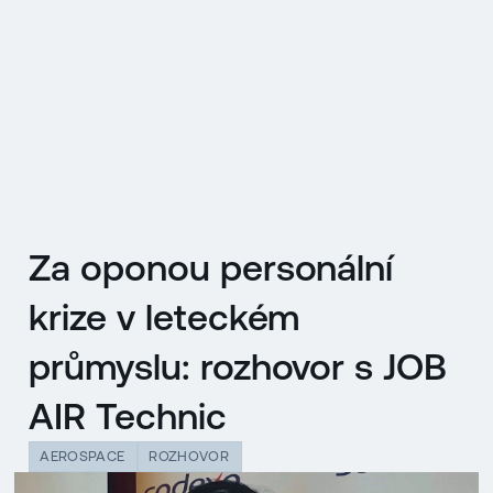
EN
MENU
ENGLISH
|
ČESKY
Za oponou personální
krize v leteckém
průmyslu: rozhovor s JOB
AIR Technic
AEROSPACE
ROZHOVOR