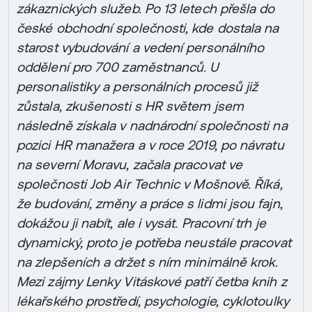
zákaznických služeb. Po 13 letech přešla do
české obchodní společnosti, kde dostala na
starost vybudování a vedení personálního
oddělení pro 700 zaměstnanců. U
personalistiky a personálních procesů již
zůstala, zkušenosti s HR světem jsem
následně získala v nadnárodní společnosti na
pozici HR manažera a v roce 2019, po návratu
na severní Moravu, začala pracovat ve
společnosti Job Air Technic v Mošnově. Říká,
že budování, změny a práce s lidmi jsou fajn,
dokážou ji nabít, ale i vysát. Pracovní trh je
dynamický, proto je potřeba neustále pracovat
na zlepšeních a držet s ním minimálně krok.
Mezi zájmy Lenky Vitáskové patří četba knih z
lékařského prostředí, psychologie, cyklotoulky