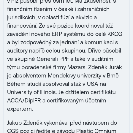
v níž působil přes osm let. Má zkušenosti s
finančním řízením v české i zahraničních
jurisdikcích, v oblasti fúzí a akvizic a
financování. Ze své pozice koordinoval též
zavádění nového ERP systému do celé KKCG
a byl zodpovědný za jednání a komunikaci s
auditory napříč celou skupinou. Dříve působil
ve skupině Generali PPF a také v auditním
týmu poradenské firmy Mazars. Zdeněk Jurák
je absolventem Mendelovy univerzity v Brně.
Během studií absolvoval stáž v USA na
University of Illinois. Je držitelem certifikátu
ACCA/DipIFR a certifikovaným účetním
expertem.
Jakub Zdeněk vykonával před nástupem do
CGS pozici ředitele závodu Plastic Omnium