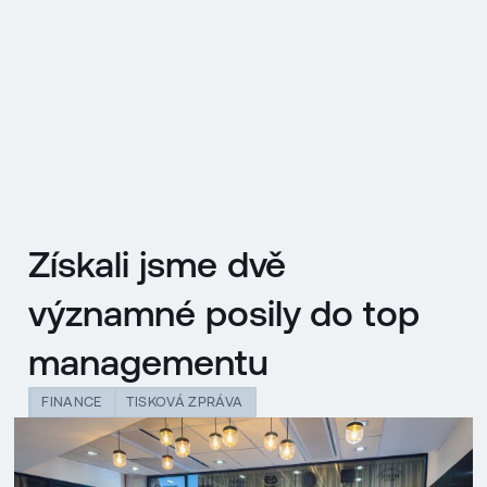
EN
MENU
ENGLISH
|
ČESKY
Získali jsme dvě
významné posily do top
managementu
FINANCE
TISKOVÁ ZPRÁVA