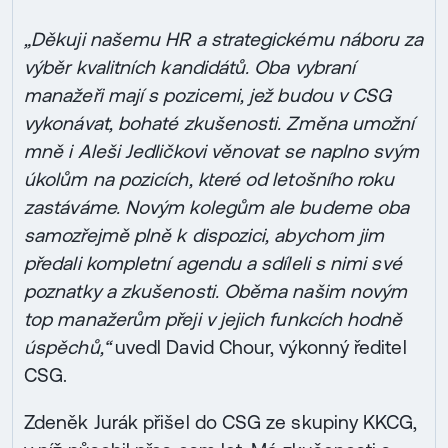
„Děkuji našemu HR a strategickému náboru za
výběr kvalitních kandidátů. Oba vybraní
manažeři mají s pozicemi, jež budou v CSG
vykonávat, bohaté zkušenosti. Změna umožní
mně i Aleši Jedličkovi věnovat se naplno svým
úkolům na pozicích, které od letošního roku
zastáváme. Novým kolegům ale budeme oba
samozřejmě plně k dispozici, abychom jim
předali kompletní agendu a sdíleli s nimi své
poznatky a zkušenosti. Oběma našim novým
top manažerům přeji v jejich funkcích hodně
úspěchů,“
uvedl David Chour, výkonný ředitel
CSG.
Zdeněk Jurák přišel do CSG ze skupiny KKCG,