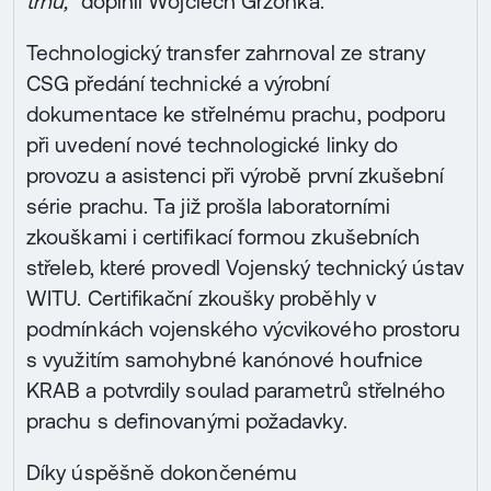
trhů,“
doplnil Wojciech Grzonka.
Technologický transfer zahrnoval ze strany
CSG předání technické a výrobní
dokumentace ke střelnému prachu, podporu
při uvedení nové technologické linky do
provozu a asistenci při výrobě první zkušební
série prachu. Ta již prošla laboratorními
zkouškami i certifikací formou zkušebních
střeleb, které provedl Vojenský technický ústav
WITU. Certifikační zkoušky proběhly v
podmínkách vojenského výcvikového prostoru
s využitím samohybné kanónové houfnice
KRAB a potvrdily soulad parametrů střelného
prachu s definovanými požadavky.
Díky úspěšně dokončenému