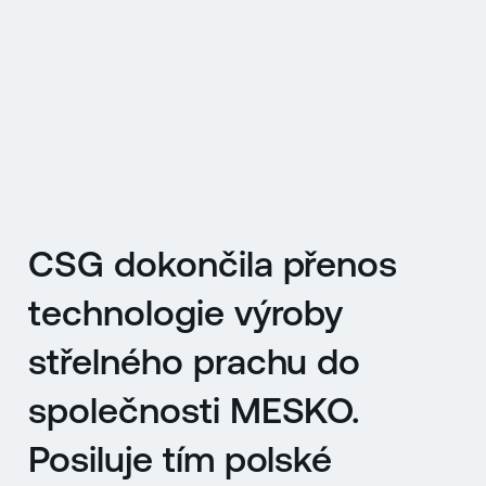
EN
MENU
ENGLISH
|
ČESKY
CSG dokončila přenos
technologie výroby
střelného prachu do
společnosti MESKO.
Posiluje tím polské