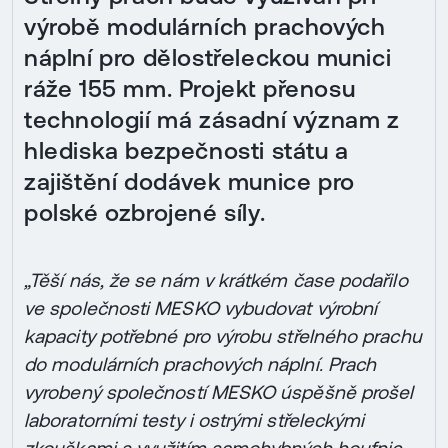
výrobě modulárních prachových
náplní pro dělostřeleckou munici
ráže 155 mm. Projekt přenosu
technologií má zásadní význam z
hlediska bezpečnosti státu a
zajištění dodávek munice pro
polské ozbrojené síly.
„Těší nás, že se nám v krátkém čase podařilo
ve společnosti MESKO vybudovat výrobní
kapacity potřebné pro výrobu střelného prachu
do modulárních prachových náplní. Prach
vyrobený společností MESKO úspěšně prošel
laboratorními testy i ostrými střeleckými
zkouškami s využitím samohybných houfnic