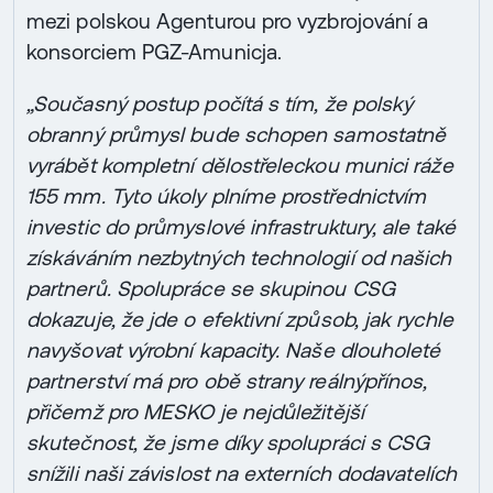
mezi polskou Agenturou pro vyzbrojování a
konsorciem PGZ-Amunicja.
„Současný postup počítá s tím, že polský
obranný průmysl bude schopen samostatně
vyrábět kompletní dělostřeleckou munici ráže
155 mm. Tyto úkoly plníme prostřednictvím
investic do průmyslové infrastruktury, ale také
získáváním nezbytných technologií od našich
partnerů. Spolupráce se skupinou CSG
dokazuje, že jde o efektivní způsob, jak rychle
navyšovat výrobní kapacity. Naše dlouholeté
partnerství má pro obě strany reálnýpřínos,
přičemž pro MESKO je nejdůležitější
skutečnost, že jsme díky spolupráci s CSG
snížili naši závislost na externích dodavatelích